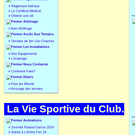
¤
Règlement Intérieur
¤
Le Certificat Médical.
¤
Obtenir une clé
Arbitrage
¤
Auto-Arbitrage
Accès Aux Terrains
¤
Terrains de Ver-Lès-Chartres
Les Installations
¤
Nos Equipements
¤
L'éclairage
Nous Contacter
¤
Comment Faire?
Divers
¤
Pour les fêtards
¤
Arrosage des terrains
La Vie Sportive du Club.
Animations
¤
Journée Roland Garros 2024
¤
Soirée à L'Arène Fev 24