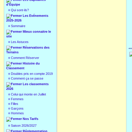
d'Equipe
¤
Qui sont-ils?
Les Evénements
2025-2026
¤
Sommaire
Mieux connaitre le
site
¤
Les Astuces
Réservations des
Terrains
¤
Comment Réserver
Histoire du
Classement
¤
Doubles pris en compte 2019
¤
Comment ça se passe
Les classements
2026
¤
Celui qui monte en Juillet
¤
Femmes
¤
Filles
¤
Garçons
¤
Hommes
Nos Tarifs
¤
Saison 2026/2027
Réglementation