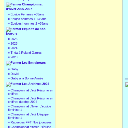
Championnat
d'hiver 2026-2027
¤
Equipe Femmes +35ans
¤
Equipe hommes 1 +35ans
¤
Equipes hommes 2 +35ans
Exploits de nos
joueurs
¤
2026
¤
2025
¤
2024
¤
Théa à Roland Garros
¤
2023
Les Entraineurs
¤
Gaby
¤
David
¤
Gaby à la Bonne Année
Les Archives 2024
¤
Championnat d'été Résumé en
chiffres
¤
Championnat d'été Résumé en
chiffres du chpt 2024
¤
Championnat d'hiver L'équipe
féminine 1
¤
Championnat d'été L'équipe
féminine 1
¤
Raquettes FFT Nos joueuses
¤
Championnat d'hiver L'équipe