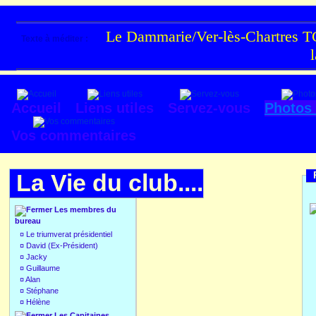
Le Dammarie/Ver-lès-Chartres TC
Texte à méditer :
Accueil
Liens utiles
Servez-vous
Photos
Vos commentaires
La Vie du club....
Les membres du
bureau
¤
Le triumverat présidentiel
¤
David (Ex-Président)
¤
Jacky
¤
Guillaume
¤
Alan
¤
Stéphane
¤
Hélène
Les Capitaines