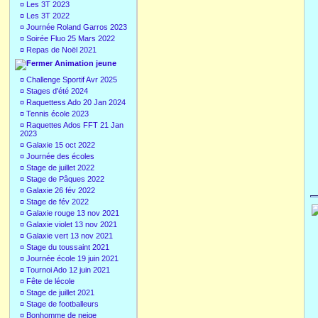
¤
Les 3T 2023
¤
Les 3T 2022
¤
Journée Roland Garros 2023
¤
Soirée Fluo 25 Mars 2022
¤
Repas de Noël 2021
Animation jeune
¤
Challenge Sportif Avr 2025
¤
Stages d'été 2024
¤
Raquettess Ado 20 Jan 2024
¤
Tennis école 2023
¤
Raquettes Ados FFT 21 Jan
2023
¤
Galaxie 15 oct 2022
¤
Journée des écoles
¤
Stage de juillet 2022
¤
Stage de Pâques 2022
¤
Galaxie 26 fév 2022
¤
Stage de fév 2022
¤
Galaxie rouge 13 nov 2021
¤
Galaxie violet 13 nov 2021
¤
Galaxie vert 13 nov 2021
¤
Stage du toussaint 2021
¤
Journée école 19 juin 2021
¤
Tournoi Ado 12 juin 2021
¤
Fête de lécole
¤
Stage de juillet 2021
¤
Stage de footballeurs
¤
Bonhomme de neige