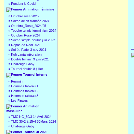
¤
Pendant le Covid
Animation féminine
¤
Octobre rose 2025
¤
Soirée de fin d'année 2024
¤
Octobre_Rose_2024/25
¤
Touche tennis féminin juin 2024
¤
October Rose 2024
¤
Soirée simple-double juin 2022
¤
Repas de Noël 2021
¤
Soirée Padel 3 nov 2021
¤
Koh Lanta intégration
¤
Double féminin 9 juin 2021
¤
Challenge Gaby
¤
Tournoi double 8 juillet
Tournoi Interne
¤
Féminin
¤
Hommes tableau 1
¤
Hommes tableau 2
¤
Hommes tableau 3
¤
Les Finales
Animation
masculine
¤
TMC NC_30/3 14 Avril 2024
¤
TMC 30-2 à 15-4 30Mars 2024
¤
Challenge Gaby
Tournoi 4t 2026