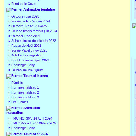
¤
Pendant le Covid
Animation féminine
¤
Octobre rose 2025
¤
Soirée de fin d'année 2024
¤
Octobre_Rose_2024/25
¤
Touche tennis féminin juin 2024
¤
October Rose 2024
¤
Soirée simple-double juin 2022
¤
Repas de Noël 2021
¤
Soirée Padel 3 nov 2021
¤
Koh Lanta intégration
¤
Double féminin 9 juin 2021
¤
Challenge Gaby
¤
Tournoi double 8 juillet
Tournoi Interne
¤
Féminin
¤
Hommes tableau 1
¤
Hommes tableau 2
¤
Hommes tableau 3
¤
Les Finales
Animation
masculine
¤
TMC NC_30/3 14 Avril 2024
¤
TMC 30-2 à 15-4 30Mars 2024
¤
Challenge Gaby
Tournoi 4t 2026