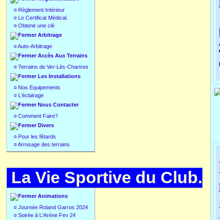
¤
Règlement Intérieur
¤
Le Certificat Médical.
¤
Obtenir une clé
Arbitrage
¤
Auto-Arbitrage
Accès Aux Terrains
¤
Terrains de Ver-Lès-Chartres
Les Installations
¤
Nos Equipements
¤
L'éclairage
Nous Contacter
¤
Comment Faire?
Divers
¤
Pour les fêtards
¤
Arrosage des terrains
La Vie Sportive du Club.
Animations
¤
Journée Roland Garros 2024
¤
Soirée à L'Arène Fev 24