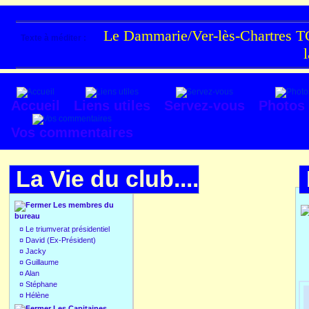
Le Dammarie/Ver-lès-Chartres TC
Texte à méditer :
Accueil
Liens utiles
Servez-vous
Photos
Vos commentaires
La Vie du club....
Les membres du
bureau
¤
Le triumverat présidentiel
¤
David (Ex-Président)
¤
Jacky
¤
Guillaume
¤
Alan
¤
Stéphane
¤
Hélène
Les Capitaines