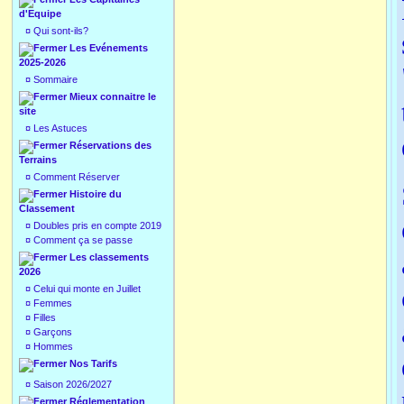
d'Equipe
¤
Qui sont-ils?
Les Evénements
2025-2026
¤
Sommaire
Mieux connaitre le
site
¤
Les Astuces
Réservations des
Terrains
¤
Comment Réserver
Histoire du
Classement
¤
Doubles pris en compte 2019
¤
Comment ça se passe
Les classements
2026
¤
Celui qui monte en Juillet
¤
Femmes
¤
Filles
¤
Garçons
¤
Hommes
Nos Tarifs
¤
Saison 2026/2027
Réglementation