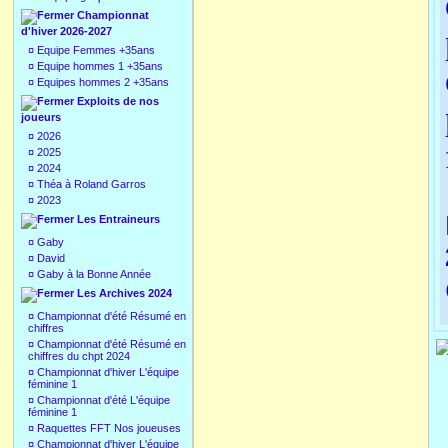
Championnat
d'hiver 2026-2027
¤
Equipe Femmes +35ans
¤
Equipe hommes 1 +35ans
¤
Equipes hommes 2 +35ans
Exploits de nos
joueurs
¤
2026
¤
2025
¤
2024
¤
Théa à Roland Garros
¤
2023
Les Entraineurs
¤
Gaby
¤
David
¤
Gaby à la Bonne Année
Les Archives 2024
¤
Championnat d'été Résumé en
chiffres
¤
Championnat d'été Résumé en
chiffres du chpt 2024
¤
Championnat d'hiver L'équipe
féminine 1
¤
Championnat d'été L'équipe
féminine 1
¤
Raquettes FFT Nos joueuses
¤
Championnat d'hiver L'équipe