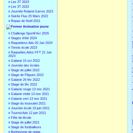
¤
Les 3T 2023
¤
Les 3T 2022
¤
Journée Roland Garros 2023
¤
Soirée Fluo 25 Mars 2022
¤
Repas de Noël 2021
Animation jeune
¤
Challenge Sportif Avr 2025
¤
Stages d'été 2024
¤
Raquettess Ado 20 Jan 2024
¤
Tennis école 2023
¤
Raquettes Ados FFT 21 Jan
2023
¤
Galaxie 15 oct 2022
¤
Journée des écoles
¤
Stage de juillet 2022
¤
Stage de Pâques 2022
¤
Galaxie 26 fév 2022
¤
Stage de fév 2022
¤
Galaxie rouge 13 nov 2021
¤
Galaxie violet 13 nov 2021
¤
Galaxie vert 13 nov 2021
¤
Stage du toussaint 2021
¤
Journée école 19 juin 2021
¤
Tournoi Ado 12 juin 2021
¤
Fête de lécole
¤
Stage de juillet 2021
¤
Stage de footballeurs
¤
Bonhomme de neige