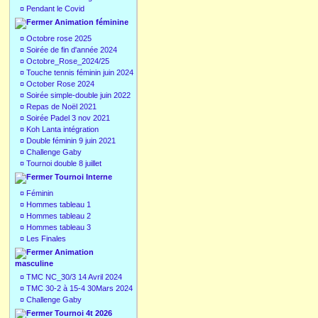
¤
Pendant le Covid
Animation féminine
¤
Octobre rose 2025
¤
Soirée de fin d'année 2024
¤
Octobre_Rose_2024/25
¤
Touche tennis féminin juin 2024
¤
October Rose 2024
¤
Soirée simple-double juin 2022
¤
Repas de Noël 2021
¤
Soirée Padel 3 nov 2021
¤
Koh Lanta intégration
¤
Double féminin 9 juin 2021
¤
Challenge Gaby
¤
Tournoi double 8 juillet
Tournoi Interne
¤
Féminin
¤
Hommes tableau 1
¤
Hommes tableau 2
¤
Hommes tableau 3
¤
Les Finales
Animation
masculine
¤
TMC NC_30/3 14 Avril 2024
¤
TMC 30-2 à 15-4 30Mars 2024
¤
Challenge Gaby
Tournoi 4t 2026