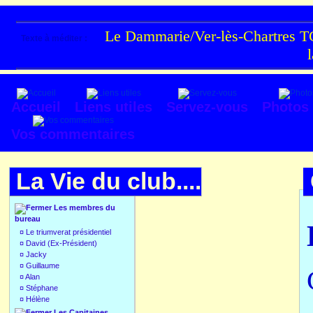
Le Dammarie/Ver-lès-Chartres TC
Texte à méditer :
Accueil
Liens utiles
Servez-vous
Photos
Vos commentaires
La Vie du club....
Les membres du
bureau
¤
Le triumverat présidentiel
¤
David (Ex-Président)
¤
Jacky
¤
Guillaume
¤
Alan
¤
Stéphane
¤
Hélène
Les Capitaines