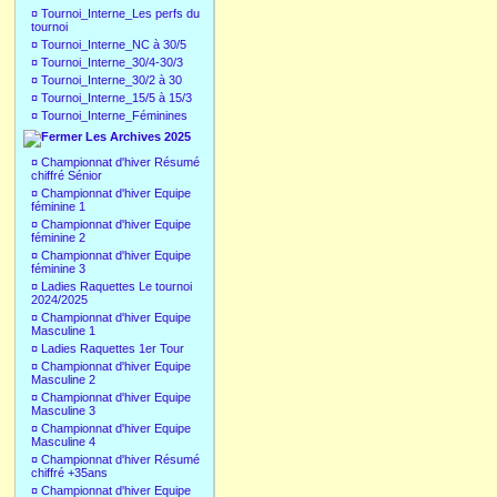
¤
Tournoi_Interne_Les perfs du
tournoi
¤
Tournoi_Interne_NC à 30/5
¤
Tournoi_Interne_30/4-30/3
¤
Tournoi_Interne_30/2 à 30
¤
Tournoi_Interne_15/5 à 15/3
¤
Tournoi_Interne_Féminines
Les Archives 2025
¤
Championnat d'hiver Résumé
chiffré Sénior
¤
Championnat d'hiver Equipe
féminine 1
¤
Championnat d'hiver Equipe
féminine 2
¤
Championnat d'hiver Equipe
féminine 3
¤
Ladies Raquettes Le tournoi
2024/2025
¤
Championnat d'hiver Equipe
Masculine 1
¤
Ladies Raquettes 1er Tour
¤
Championnat d'hiver Equipe
Masculine 2
¤
Championnat d'hiver Equipe
Masculine 3
¤
Championnat d'hiver Equipe
Masculine 4
¤
Championnat d'hiver Résumé
chiffré +35ans
¤
Championnat d'hiver Equipe