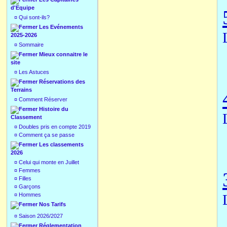
d'Equipe
¤
Qui sont-ils?
Les Evénements
2025-2026
¤
Sommaire
Mieux connaitre le
site
¤
Les Astuces
Réservations des
Terrains
¤
Comment Réserver
Histoire du
Classement
¤
Doubles pris en compte 2019
¤
Comment ça se passe
Les classements
2026
¤
Celui qui monte en Juillet
¤
Femmes
¤
Filles
¤
Garçons
¤
Hommes
Nos Tarifs
¤
Saison 2026/2027
Réglementation