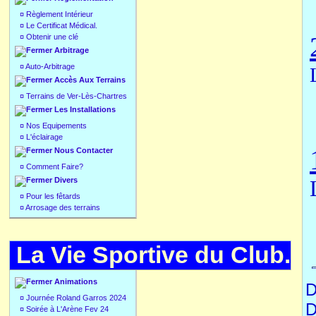
¤
Règlement Intérieur
¤
Le Certificat Médical.
¤
Obtenir une clé
Arbitrage
¤
Auto-Arbitrage
Accès Aux Terrains
¤
Terrains de Ver-Lès-Chartres
Les Installations
¤
Nos Equipements
¤
L'éclairage
Nous Contacter
¤
Comment Faire?
Divers
¤
Pour les fêtards
¤
Arrosage des terrains
La Vie Sportive du Club.
Animations
D
¤
Journée Roland Garros 2024
D
¤
Soirée à L'Arène Fev 24