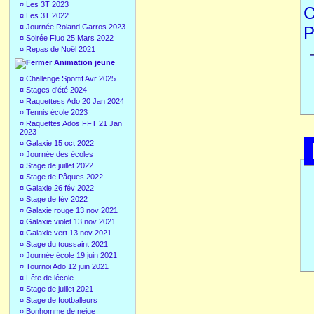
¤
Les 3T 2023
C
¤
Les 3T 2022
¤
Journée Roland Garros 2023
P
¤
Soirée Fluo 25 Mars 2022
¤
Repas de Noël 2021
Animation jeune
¤
Challenge Sportif Avr 2025
¤
Stages d'été 2024
¤
Raquettess Ado 20 Jan 2024
¤
Tennis école 2023
¤
Raquettes Ados FFT 21 Jan
2023
¤
Galaxie 15 oct 2022
¤
Journée des écoles
¤
Stage de juillet 2022
¤
Stage de Pâques 2022
¤
Galaxie 26 fév 2022
¤
Stage de fév 2022
¤
Galaxie rouge 13 nov 2021
¤
Galaxie violet 13 nov 2021
¤
Galaxie vert 13 nov 2021
¤
Stage du toussaint 2021
¤
Journée école 19 juin 2021
¤
Tournoi Ado 12 juin 2021
¤
Fête de lécole
¤
Stage de juillet 2021
¤
Stage de footballeurs
¤
Bonhomme de neige