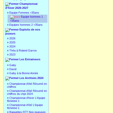
Championnat
d'hiver 2026-2027
¤
Equipe Femmes +35ans
Equipe hommes 1
+35ans
¤
Equipes hommes 2 +35ans
Exploits de nos
joueurs
¤
2026
¤
2025
¤
2024
¤
Théa à Roland Garros
¤
2023
Les Entraineurs
¤
Gaby
¤
David
¤
Gaby à la Bonne Année
Les Archives 2024
¤
Championnat d'été Résumé en
chiffres
¤
Championnat d'été Résumé en
chiffres du chpt 2024
¤
Championnat d'hiver L'équipe
féminine 1
¤
Championnat d'été L'équipe
féminine 1
¤
Raquettes FFT Nos joueuses