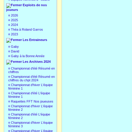
Exploits de nos
joueurs
¤
2026
¤
2025
¤
2024
¤
Théa à Roland Garros
¤
2023
Les Entraineurs
¤
Gaby
¤
David
¤
Gaby à la Bonne Année
Les Archives 2024
¤
Championnat d'été Résumé en
chiffres
¤
Championnat d'été Résumé en
chiffres du chpt 2024
¤
Championnat d'hiver L'équipe
féminine 1
¤
Championnat d'été L'équipe
féminine 1
¤
Raquettes FFT Nos joueuses
¤
Championnat d'hiver L'équipe
féminine 2
¤
Championnat d'été L'équipe
féminine 2
¤
Championnat d'hiver L'équipe
féminine 3
¤
Championnat d'hiver L'équipe