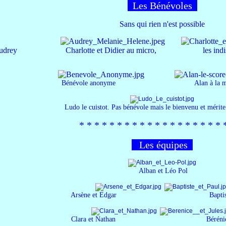
Les Bénévoles
Sans qui rien n'est possible
 Audrey Charlotte et Didier au micro, les
indi
Bénévole anonyme Alan à la marque e
Ludo le cuistot. Pas bénévole mais le bienvenu et mérit
*​ * * *​ * * *​ * * *​ *
*​ * * *​ * * *​ * 
Les équipes
Alban et Léo Pol
Arsène et Edgar Baptiste et
Clara et Nathan Bérénice et 