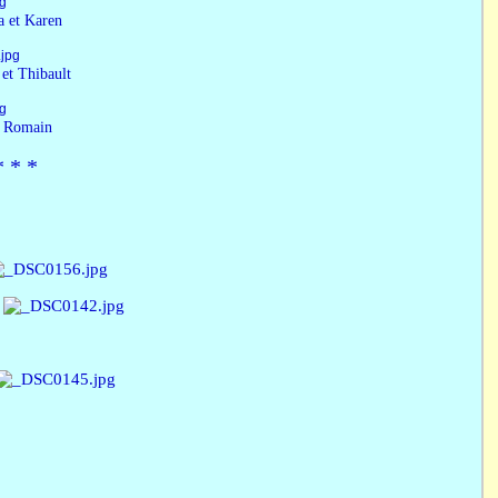
 Karen
hibault
main
* *​ *