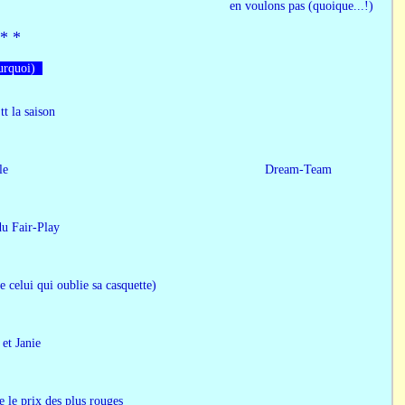
. Nous ne les en voulons pas (quoique...!)
 *​ *
ourquoi)
t la saison
 le prix de bonne humeur pour le Dream-Team
 du Fair-Play
i oublie sa casquette)
Janie
 prix des plus rouges