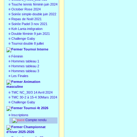
¤
Touche tennis féminin juin 2024
¤
October Rose 2024
¤
Soirée simple-double juin 2022
¤
Repas de Noël 2021
¤
Soirée Padel 3 nov 2021
¤
Koh Lanta intégration
¤
Double féminin 9 juin 2021
¤
Challenge Gaby
¤
Tournoi double 8 juillet
Tournoi Interne
¤
Féminin
¤
Hommes tableau 1
¤
Hommes tableau 2
¤
Hommes tableau 3
¤
Les Finales
Animation
masculine
¤
TMC NC_30/3 14 Avril 2024
¤
TMC 30-2 à 15-4 30Mars 2024
¤
Challenge Gaby
Tournoi 4t 2026
¤
Inscriptions
Compte rendu
Championnat
d'hiver 2025-2026