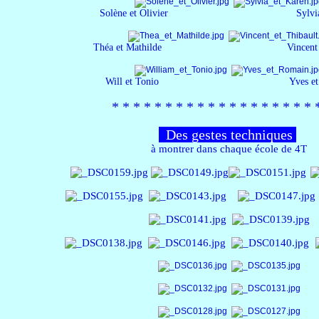
Solène et Olivier Sylvia et
Théa et Mathilde Vincent et T
Will et Tonio Yves et Ro
*​ * * *​ * * *​ * * *​ *
*​ * * *​ * * *​ * 
Des gestes techniques
à montrer dans chaque école de 4T