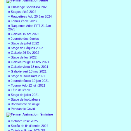
Animation jeune
¤
Challenge Sportif Avr 2025
¤
Stages d'été 2024
¤
Raquettess Ado 20 Jan 2024
¤
Tennis école 2023
¤
Raquettes Ados FFT 21 Jan
2023
¤
Galaxie 15 oct 2022
¤
Journée des écoles
¤
Stage de juillet 2022
¤
Stage de Pâques 2022
¤
Galaxie 26 fév 2022
¤
Stage de fév 2022
¤
Galaxie rouge 13 nov 2021
¤
Galaxie violet 13 nov 2021
¤
Galaxie vert 13 nov 2021
¤
Stage du toussaint 2021
¤
Journée école 19 juin 2021
¤
Tournoi Ado 12 juin 2021
¤
Fête de lécole
¤
Stage de juillet 2021
¤
Stage de footballeurs
¤
Bonhomme de neige
¤
Pendant le Covid
Animation féminine
¤
Octobre rose 2025
¤
Soirée de fin d'année 2024
¤
Octobre_Rose_2024/25