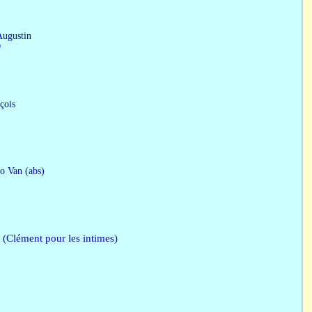
ustin
 *
ois
n (abs)
 pour les intimes)