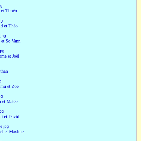
Timéo
 Théo
o Vann
t Joël
han
t Zoé
Matéo
 David
 Maxime