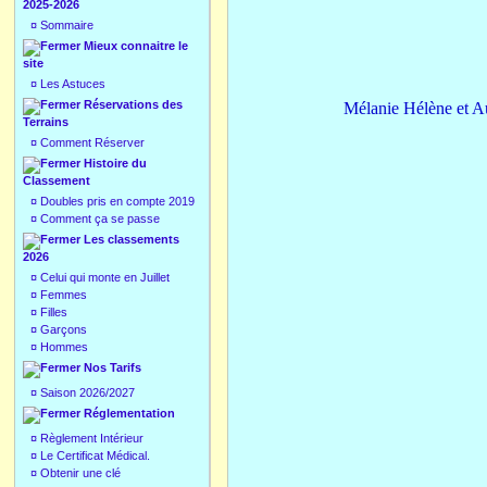
2025-2026
¤
Sommaire
Mieux connaitre le
site
¤
Les Astuces
Réservations des
Mélanie Hélène et
Terrains
¤
Comment Réserver
Histoire du
Classement
¤
Doubles pris en compte 2019
¤
Comment ça se passe
Les classements
2026
¤
Celui qui monte en Juillet
¤
Femmes
¤
Filles
¤
Garçons
¤
Hommes
Nos Tarifs
¤
Saison 2026/2027
Réglementation
¤
Règlement Intérieur
¤
Le Certificat Médical.
¤
Obtenir une clé