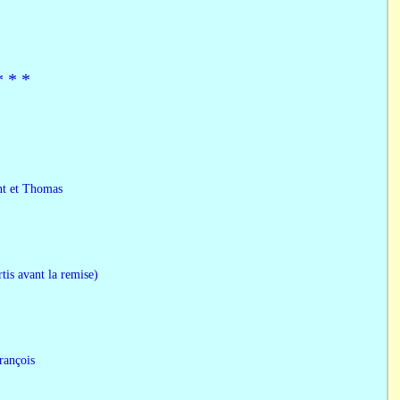
* *​ *
Thomas
nt la remise)
çois