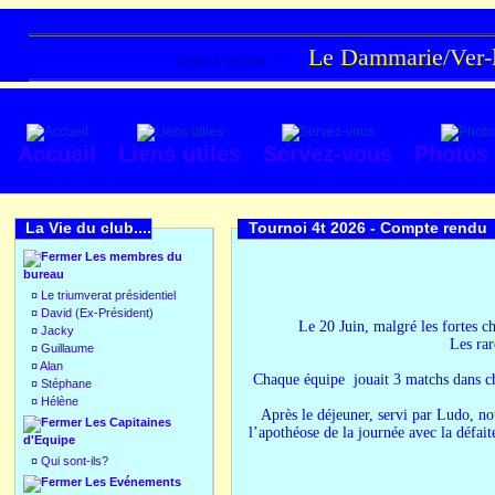
Le Dammarie/Ver-lè
Texte à méditer :
Accueil
Liens utiles
Servez-vous
Photos
La Vie du club....
Tournoi 4t 2026 -
Compte rendu
Les membres du
bureau
¤
Le triumverat présidentiel
¤
David (Ex-Président)
Le 20 Juin, malgré les fortes c
¤
Jacky
Les rar
¤
Guillaume
¤
Alan
Chaque équipe jouait 3 matchs dans ch
¤
Stéphane
¤
Hélène
Après le déjeuner, servi par Ludo, not
Les Capitaines
l’apothéose de la journée avec la défai
d'Equipe
¤
Qui sont-ils?
Les Evénements