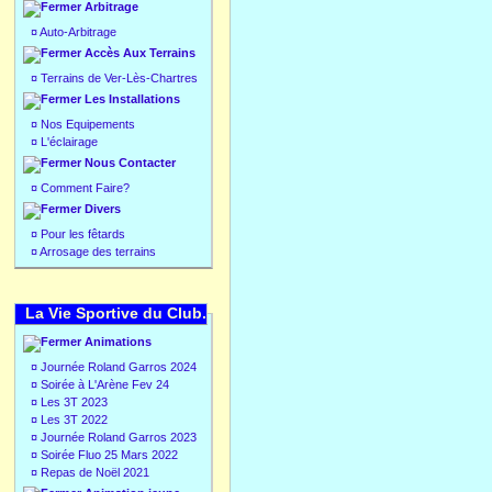
Arbitrage
¤
Auto-Arbitrage
Accès Aux Terrains
¤
Terrains de Ver-Lès-Chartres
Les Installations
¤
Nos Equipements
¤
L'éclairage
Nous Contacter
¤
Comment Faire?
Divers
¤
Pour les fêtards
¤
Arrosage des terrains
La Vie Sportive du Club.
Animations
¤
Journée Roland Garros 2024
¤
Soirée à L'Arène Fev 24
¤
Les 3T 2023
¤
Les 3T 2022
¤
Journée Roland Garros 2023
¤
Soirée Fluo 25 Mars 2022
¤
Repas de Noël 2021