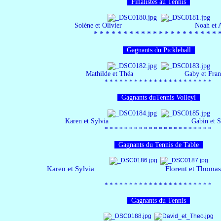
Finalistes au Tennis
Solène et Olivier Noah et Aug
*​ * * *​ * * *​ * * *​ * *​ * * *​ * * *​ * * *​
Gagnants du Pickleball
Mathilde et Théa Gaby et Franç
*​ * * *​ * * *​ * * *​ * *​ * * *​ * * *​ * * *​ *
Gagnants duTennis Volleyl
Karen et Sylvia Gabin et So Va
*​ * * *​ * * *​ * * *​ * *​ * * *​ * * *​ * * *​ *
Gagnants du Tennis de Table
Karen et Sylvia Florent et Thomas (Clément
*​ * * *​ * * *​ * * *​ * *​ * * *​ * * *​ * * *​ *
Gagnants du Tennis