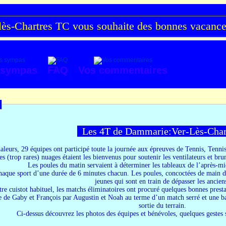
s-Chartres TC vous souhaite des bonnes vacances 
 sympas
FAQ
Vos commentaires
Les 4T de Dammarie:Ver-Lès-Cha
haleurs, 29 équipes ont participé toute la journée aux épreuves de Tennis, Tennis
es (trop rares) nuages étaient les bienvenus pour soutenir les ventilateurs et bru
Les poules du matin servaient à déterminer les tableaux de l’après-mid
aque sport d’une durée de 6 minutes chacun. Les poules, concoctées de main de
jeunes qui sont en train de dépasser les ancien
re cuistot habituel, les matchs éliminatoires ont procuré quelques bonnes prestat
te de Gaby et François par Augustin et Noah au terme d’un match serré et une ba
sortie du terrain.
Ci-dessus découvrez les photos des équipes et bénévoles, quelques gestes s