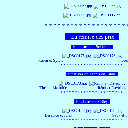
*​ * * *​ * * *​ * * *​ *
*​ * * *​ * * *​ * 
La remise des prix
Finalistes du Pickleball
Karen et Sylvia Florent et 
*​ * * *​ * * *​ * * *​ * *​ * * *​ * * *​ * * *​ *
Finalistes du Tennis de Table
Théa et Mathilde Rémi et David (partis ava
*​ * * *​ * * *​ * * *​ * *​ * * *​ * * *​ * * *​ *
Finalistes du Volley
Bérénice et Jules Gaby et Fran
*​ * * *​ * * *​ * * *​ * *​ * * *​ * * *​ * * *​ *