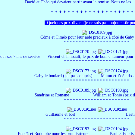
 et Théo qui devaient partir avant la remise
*​ * * *​ * * *​ * * *​ * *​ * * *​ * * *​ * *
Quelques prix divers (je ne suis pas toujours sûr p
Côme et Timéo pour leur aide précieux à côté de Gaby t
*​ * * *​ * * *​ * * *​ * *​ * * *​ * * *​ * * *​ *
-Près pour ses 7 ans de service Vincent et Thibault,
*​ * * *​ * * *​ * * *​ * *​ * * *​ * * *​ * * *​ *
Gaby le boulard (j'ai pas compris) Mumu et Zoé prix
*​ * * *​ * * *​ * * *​ * *​ * * *​ * * *​ * * *​ *
Sandrine et Romane William et Tonio (prix de celui qu
*​ * * *​ * * *​ * * *​ * *​ * * *​ * * *​ * * *​ *
Guillaume et Joël Laeti et 
*​ * * *​ * * *​ * * *​ * *​ * * *​ * * *​ * * *​ *
Benoît et Rodolphe pour les brumisateurs Paul et Baptiste le