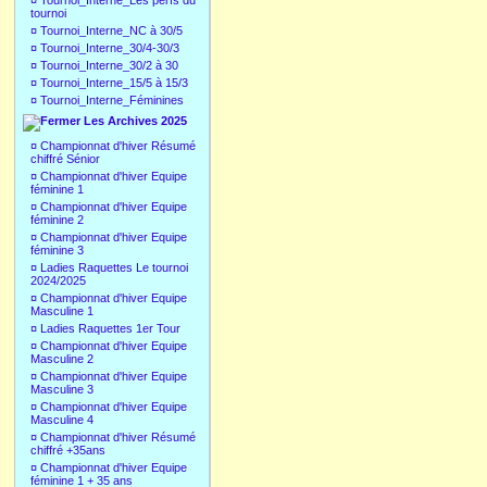
¤
Tournoi_Interne_Les perfs du
tournoi
¤
Tournoi_Interne_NC à 30/5
¤
Tournoi_Interne_30/4-30/3
¤
Tournoi_Interne_30/2 à 30
¤
Tournoi_Interne_15/5 à 15/3
¤
Tournoi_Interne_Féminines
Les Archives 2025
¤
Championnat d'hiver Résumé
chiffré Sénior
¤
Championnat d'hiver Equipe
féminine 1
¤
Championnat d'hiver Equipe
féminine 2
¤
Championnat d'hiver Equipe
féminine 3
¤
Ladies Raquettes Le tournoi
2024/2025
¤
Championnat d'hiver Equipe
Masculine 1
¤
Ladies Raquettes 1er Tour
¤
Championnat d'hiver Equipe
Masculine 2
¤
Championnat d'hiver Equipe
Masculine 3
¤
Championnat d'hiver Equipe
Masculine 4
¤
Championnat d'hiver Résumé
chiffré +35ans
¤
Championnat d'hiver Equipe
féminine 1 + 35 ans