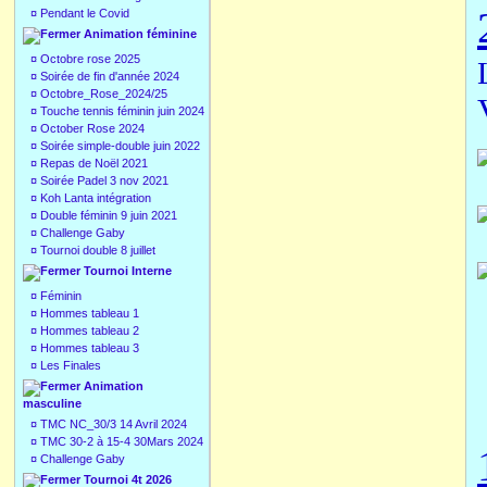
¤
Pendant le Covid
Animation féminine
¤
Octobre rose 2025
¤
Soirée de fin d'année 2024
¤
Octobre_Rose_2024/25
¤
Touche tennis féminin juin 2024
¤
October Rose 2024
¤
Soirée simple-double juin 2022
¤
Repas de Noël 2021
¤
Soirée Padel 3 nov 2021
¤
Koh Lanta intégration
¤
Double féminin 9 juin 2021
¤
Challenge Gaby
¤
Tournoi double 8 juillet
Tournoi Interne
¤
Féminin
¤
Hommes tableau 1
¤
Hommes tableau 2
¤
Hommes tableau 3
¤
Les Finales
Animation
masculine
¤
TMC NC_30/3 14 Avril 2024
¤
TMC 30-2 à 15-4 30Mars 2024
¤
Challenge Gaby
Tournoi 4t 2026