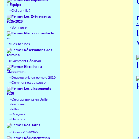
d'Equipe
¤
Qui sont-ils?
Les Evénements
2025-2026
¤
Sommaire
Mieux connaitre le
site
¤
Les Astuces
Réservations des
Terrains
¤
Comment Réserver
Histoire du
Classement
¤
Doubles pris en compte 2019
¤
Comment ça se passe
Les classements
2026
¤
Celui qui monte en Juillet
¤
Femmes
¤
Filles
¤
Garçons
¤
Hommes
Nos Tarifs
¤
Saison 2026/2027
Réglementation