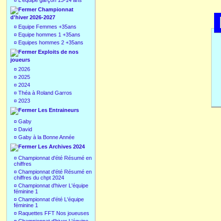
¤
L'équipe garçon 13-14 ans
Championnat
d'hiver 2026-2027
¤
Equipe Femmes +35ans
¤
Equipe hommes 1 +35ans
¤
Equipes hommes 2 +35ans
Exploits de nos
joueurs
¤
2026
¤
2025
¤
2024
¤
Théa à Roland Garros
¤
2023
Les Entraineurs
¤
Gaby
¤
David
¤
Gaby à la Bonne Année
Les Archives 2024
¤
Championnat d'été Résumé en
chiffres
¤
Championnat d'été Résumé en
chiffres du chpt 2024
¤
Championnat d'hiver L'équipe
féminine 1
¤
Championnat d'été L'équipe
féminine 1
¤
Raquettes FFT Nos joueuses