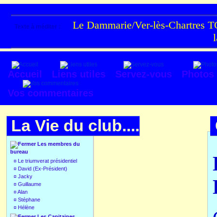
Le Dammarie/Ver-lès-Chartres TC
Texte à méditer :
Accueil
Liens utiles
Servez-vous
Photos
Vos commentaires
La Vie du club....
Les membres du
bureau
¤
Le triumverat présidentiel
¤
David (Ex-Président)
¤
Jacky
¤
Guillaume
¤
Alan
¤
Stéphane
¤
Hélène
Les Capitaines