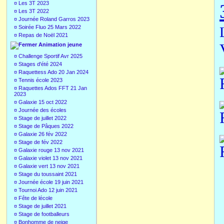
¤
Les 3T 2023
¤
Les 3T 2022
¤
Journée Roland Garros 2023
¤
Soirée Fluo 25 Mars 2022
¤
Repas de Noël 2021
Animation jeune
¤
Challenge Sportif Avr 2025
¤
Stages d'été 2024
¤
Raquettess Ado 20 Jan 2024
¤
Tennis école 2023
¤
Raquettes Ados FFT 21 Jan
2023
¤
Galaxie 15 oct 2022
¤
Journée des écoles
¤
Stage de juillet 2022
¤
Stage de Pâques 2022
¤
Galaxie 26 fév 2022
¤
Stage de fév 2022
¤
Galaxie rouge 13 nov 2021
¤
Galaxie violet 13 nov 2021
¤
Galaxie vert 13 nov 2021
¤
Stage du toussaint 2021
¤
Journée école 19 juin 2021
¤
Tournoi Ado 12 juin 2021
¤
Fête de lécole
¤
Stage de juillet 2021
¤
Stage de footballeurs
¤
Bonhomme de neige