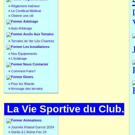
¤
Règlement Intérieur
¤
Le Certificat Médical.
¤
Obtenir une clé
Arbitrage
¤
Auto-Arbitrage
Accès Aux Terrains
¤
Terrains de Ver-Lès-Chartres
Les Installations
¤
Nos Equipements
¤
L'éclairage
Nous Contacter
¤
Comment Faire?
Divers
¤
Pour les fêtards
¤
Arrosage des terrains
La Vie Sportive du Club.
Animations
¤
Journée Roland Garros 2024
¤
Soirée à L'Arène Fev 24