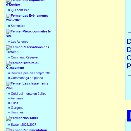
d'Equipe
¤
Qui sont-ils?
Les Evénements
2025-2026
¤
Sommaire
Mieux connaitre le
site
D
¤
Les Astuces
Réservations des
D
Terrains
C
¤
Comment Réserver
Histoire du
P
Classement
¤
Doubles pris en compte 2019
¤
Comment ça se passe
Les classements
2026
¤
Celui qui monte en Juillet
¤
Femmes
¤
Filles
¤
Garçons
¤
Hommes
Nos Tarifs
¤
Saison 2026/2027
Réglementation