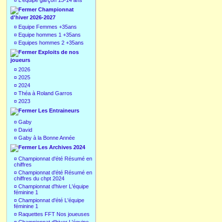
¤
L'équipe garçon 13-14 ans
Championnat
d'hiver 2026-2027
¤
Equipe Femmes +35ans
¤
Equipe hommes 1 +35ans
¤
Equipes hommes 2 +35ans
Exploits de nos
joueurs
¤
2026
¤
2025
¤
2024
¤
Théa à Roland Garros
¤
2023
Les Entraineurs
¤
Gaby
¤
David
¤
Gaby à la Bonne Année
Les Archives 2024
¤
Championnat d'été Résumé en
chiffres
¤
Championnat d'été Résumé en
chiffres du chpt 2024
¤
Championnat d'hiver L'équipe
féminine 1
¤
Championnat d'été L'équipe
féminine 1
¤
Raquettes FFT Nos joueuses