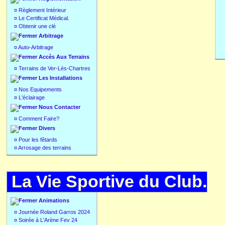
¤
Règlement Intérieur
¤
Le Certificat Médical.
¤
Obtenir une clé
Arbitrage
¤
Auto-Arbitrage
Accès Aux Terrains
¤
Terrains de Ver-Lès-Chartres
Les Installations
¤
Nos Equipements
¤
L'éclairage
Nous Contacter
¤
Comment Faire?
Divers
¤
Pour les fêtards
¤
Arrosage des terrains
La Vie Sportive du Club.
Animations
¤
Journée Roland Garros 2024
¤
Soirée à L'Arène Fev 24