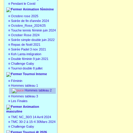
¤
Pendant le Covid
Animation féminine
¤
Octobre rose 2025
¤
Soirée de fin d'année 2024
¤
Octobre_Rose_2024/25
¤
Touche tennis féminin juin 2024
¤
October Rose 2024
¤
Soirée simple-double juin 2022
¤
Repas de Noël 2021
¤
Soirée Padel 3 nov 2021
¤
Koh Lanta intégration
¤
Double féminin 9 juin 2021
¤
Challenge Gaby
¤
Tournoi double 8 juillet
Tournoi Interne
¤
Féminin
¤
Hommes tableau 1
Hommes tableau 2
¤
Hommes tableau 3
¤
Les Finales
Animation
masculine
¤
TMC NC_30/3 14 Avril 2024
¤
TMC 30-2 à 15-4 30Mars 2024
¤
Challenge Gaby
Tournoi 4t 2026