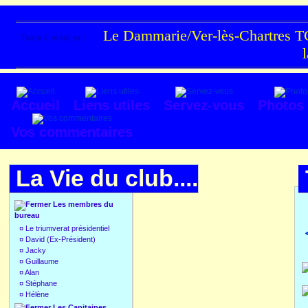
Le Dammarie/Ver-lès-Chartres TC
Texte à méditer :
Accueil
Liens utiles
Servez-vous
Photos
Vos commentaires
La Vie du club....
Les membres du
bureau
¤
Le triumverat présidentiel
¤
David (Ex-Président)
¤
Jacky
¤
Guillaume
¤
Alan
¤
Stéphane
¤
Hélène
Les Capitaines