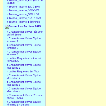
¤
Tournoi_Interne_Les perfs du
tournoi
¤
Tournoi_Interne_NC à 30/5
¤
Tournoi_Interne_30/4-30/3
¤
Tournoi_Interne_30/2 à 30
¤
Tournoi_Interne_15/5 à 15/3
¤
Tournoi_Interne_Féminines
Les Archives 2025
¤
Championnat d'hiver Résumé
chiffré Sénior
¤
Championnat d'hiver Equipe
féminine 1
¤
Championnat d'hiver Equipe
féminine 2
¤
Championnat d'hiver Equipe
féminine 3
¤
Ladies Raquettes Le tournoi
2024/2025
¤
Championnat d'hiver Equipe
Masculine 1
¤
Ladies Raquettes 1er Tour
¤
Championnat d'hiver Equipe
Masculine 2
¤
Championnat d'hiver Equipe
Masculine 3
¤
Championnat d'hiver Equipe
Masculine 4
¤
Championnat d'hiver Résumé
chiffré +35ans
¤
Championnat d'hiver Equipe
féminine 1 + 35 ans