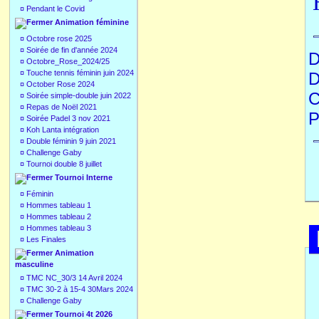
¤
Pendant le Covid
Animation féminine
¤
Octobre rose 2025
¤
Soirée de fin d'année 2024
D
¤
Octobre_Rose_2024/25
¤
Touche tennis féminin juin 2024
D
¤
October Rose 2024
C
¤
Soirée simple-double juin 2022
¤
Repas de Noël 2021
P
¤
Soirée Padel 3 nov 2021
¤
Koh Lanta intégration
¤
Double féminin 9 juin 2021
¤
Challenge Gaby
¤
Tournoi double 8 juillet
Tournoi Interne
¤
Féminin
¤
Hommes tableau 1
¤
Hommes tableau 2
¤
Hommes tableau 3
¤
Les Finales
Animation
masculine
¤
TMC NC_30/3 14 Avril 2024
¤
TMC 30-2 à 15-4 30Mars 2024
¤
Challenge Gaby
Tournoi 4t 2026