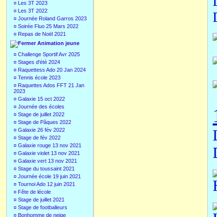
¤
Les 3T 2023
¤
Les 3T 2022
¤
Journée Roland Garros 2023
¤
Soirée Fluo 25 Mars 2022
¤
Repas de Noël 2021
Animation jeune
¤
Challenge Sportif Avr 2025
¤
Stages d'été 2024
¤
Raquettess Ado 20 Jan 2024
¤
Tennis école 2023
¤
Raquettes Ados FFT 21 Jan
2023
¤
Galaxie 15 oct 2022
¤
Journée des écoles
¤
Stage de juillet 2022
¤
Stage de Pâques 2022
¤
Galaxie 26 fév 2022
¤
Stage de fév 2022
¤
Galaxie rouge 13 nov 2021
¤
Galaxie violet 13 nov 2021
¤
Galaxie vert 13 nov 2021
¤
Stage du toussaint 2021
¤
Journée école 19 juin 2021
¤
Tournoi Ado 12 juin 2021
¤
Fête de lécole
¤
Stage de juillet 2021
¤
Stage de footballeurs
¤
Bonhomme de neige