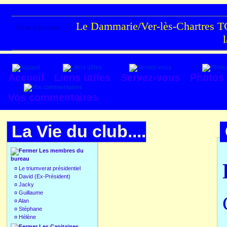
Le Dammarie/Ver-lès-Chartres TC
Texte à méditer :
Accueil
Liens utiles
Servez-vous
Photos
Vos commentaires
La Vie du club....
Les membres du
bureau
¤
Le triumverat présidentiel
¤
David (Ex-Président)
¤
Jacky
¤
Guillaume
¤
Alan
¤
Stéphane
¤
Hélène
Les Capitaines