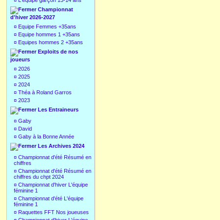
¤
L'équipe garçon 13-14 ans
Championnat
d'hiver 2026-2027
¤
Equipe Femmes +35ans
¤
Equipe hommes 1 +35ans
¤
Equipes hommes 2 +35ans
Exploits de nos
joueurs
¤
2026
¤
2025
¤
2024
¤
Théa à Roland Garros
¤
2023
Les Entraineurs
¤
Gaby
¤
David
¤
Gaby à la Bonne Année
Les Archives 2024
¤
Championnat d'été Résumé en
chiffres
¤
Championnat d'été Résumé en
chiffres du chpt 2024
¤
Championnat d'hiver L'équipe
féminine 1
¤
Championnat d'été L'équipe
féminine 1
¤
Raquettes FFT Nos joueuses