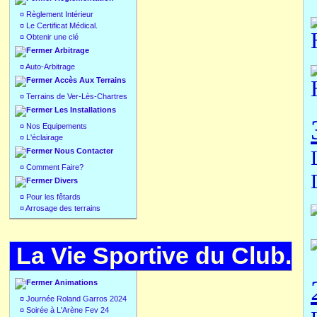
¤
Règlement Intérieur
¤
Le Certificat Médical.
¤
Obtenir une clé
Arbitrage
¤
Auto-Arbitrage
Accès Aux Terrains
¤
Terrains de Ver-Lès-Chartres
Les Installations
¤
Nos Equipements
¤
L'éclairage
Nous Contacter
¤
Comment Faire?
Divers
¤
Pour les fêtards
¤
Arrosage des terrains
La Vie Sportive du Club.
Animations
¤
Journée Roland Garros 2024
¤
Soirée à L'Arène Fev 24