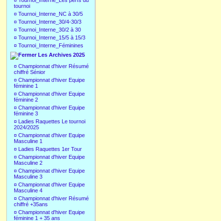
¤
Tournoi_Interne_Les perfs du
tournoi
¤
Tournoi_Interne_NC à 30/5
¤
Tournoi_Interne_30/4-30/3
¤
Tournoi_Interne_30/2 à 30
¤
Tournoi_Interne_15/5 à 15/3
¤
Tournoi_Interne_Féminines
Les Archives 2025
¤
Championnat d'hiver Résumé
chiffré Sénior
¤
Championnat d'hiver Equipe
féminine 1
¤
Championnat d'hiver Equipe
féminine 2
¤
Championnat d'hiver Equipe
féminine 3
¤
Ladies Raquettes Le tournoi
2024/2025
¤
Championnat d'hiver Equipe
Masculine 1
¤
Ladies Raquettes 1er Tour
¤
Championnat d'hiver Equipe
Masculine 2
¤
Championnat d'hiver Equipe
Masculine 3
¤
Championnat d'hiver Equipe
Masculine 4
¤
Championnat d'hiver Résumé
chiffré +35ans
¤
Championnat d'hiver Equipe
féminine 1 + 35 ans