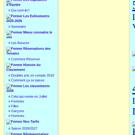
d'Equipe
¤
Qui sont-ils?
Les Evénements
2025-2026
¤
Sommaire
Mieux connaitre le
site
¤
Les Astuces
Réservations des
Terrains
¤
Comment Réserver
Histoire du
Classement
¤
Doubles pris en compte 2019
¤
Comment ça se passe
Les classements
2026
¤
Celui qui monte en Juillet
¤
Femmes
¤
Filles
¤
Garçons
¤
Hommes
Nos Tarifs
¤
Saison 2026/2027
Réglementation