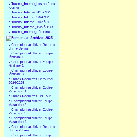
¤
Tournoi_Interne_Les perfs du
tournoi
¤
Tournoi_Interne_NC à 30/5
¤
Tournoi_Interne_30/4-30/3
¤
Tournoi_Interne_30/2 à 30
¤
Tournoi_Interne_15/5 à 15/3
¤
Tournoi_Interne_Féminines
Les Archives 2025
¤
Championnat d'hiver Résumé
chiffré Sénior
¤
Championnat d'hiver Equipe
féminine 1
¤
Championnat d'hiver Equipe
féminine 2
¤
Championnat d'hiver Equipe
féminine 3
¤
Ladies Raquettes Le tournoi
2024/2025
¤
Championnat d'hiver Equipe
Masculine 1
¤
Ladies Raquettes 1er Tour
¤
Championnat d'hiver Equipe
Masculine 2
¤
Championnat d'hiver Equipe
Masculine 3
¤
Championnat d'hiver Equipe
Masculine 4
¤
Championnat d'hiver Résumé
chiffré +35ans
¤
Championnat d'hiver Equipe