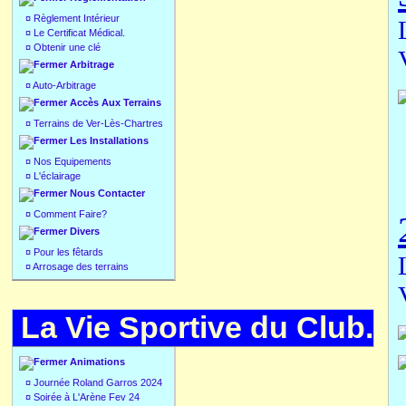
¤
Règlement Intérieur
¤
Le Certificat Médical.
¤
Obtenir une clé
Arbitrage
¤
Auto-Arbitrage
Accès Aux Terrains
¤
Terrains de Ver-Lès-Chartres
Les Installations
¤
Nos Equipements
¤
L'éclairage
Nous Contacter
¤
Comment Faire?
Divers
¤
Pour les fêtards
¤
Arrosage des terrains
La Vie Sportive du Club.
Animations
¤
Journée Roland Garros 2024
¤
Soirée à L'Arène Fev 24