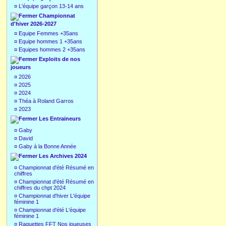
¤
L'équipe garçon 13-14 ans
Championnat
d'hiver 2026-2027
¤
Equipe Femmes +35ans
¤
Equipe hommes 1 +35ans
¤
Equipes hommes 2 +35ans
Exploits de nos
joueurs
¤
2026
¤
2025
¤
2024
¤
Théa à Roland Garros
¤
2023
Les Entraineurs
¤
Gaby
¤
David
¤
Gaby à la Bonne Année
Les Archives 2024
¤
Championnat d'été Résumé en
chiffres
¤
Championnat d'été Résumé en
chiffres du chpt 2024
¤
Championnat d'hiver L'équipe
féminine 1
¤
Championnat d'été L'équipe
féminine 1
¤
Raquettes FFT Nos joueuses