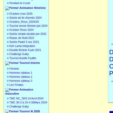
¤
Pendant le Covid
Animation féminine
¤
Octobre rose 2025
¤
Soirée de fin d'année 2024
¤
Octobre_Rose_2024/25
¤
Touche tennis féminin juin 2024
¤
October Rose 2024
¤
Soirée simple-double juin 2022
¤
Repas de Noël 2021
¤
Soirée Padel 3 nov 2021
¤
Koh Lanta intégration
¤
Double féminin 9 juin 2021
D
¤
Challenge Gaby
D
¤
Tournoi double 8 juillet
Tournoi Interne
C
¤
Féminin
P
¤
Hommes tableau 1
¤
Hommes tableau 2
¤
Hommes tableau 3
¤
Les Finales
Animation
masculine
¤
TMC NC_30/3 14 Avril 2024
¤
TMC 30-2 à 15-4 30Mars 2024
¤
Challenge Gaby
Tournoi 4t 2026