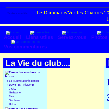
Le Dammarie/Ver-lès-Chartres TC
Texte à méditer :
Accueil
Liens utiles
Servez-vous
Photos
Vos commentaires
La Vie du club....
Les membres du
bureau
¤
Le triumverat présidentiel
¤
David (Ex-Président)
¤
Jacky
¤
Guillaume
¤
Alan
¤
Stéphane
¤
Hélène
Les Capitaines