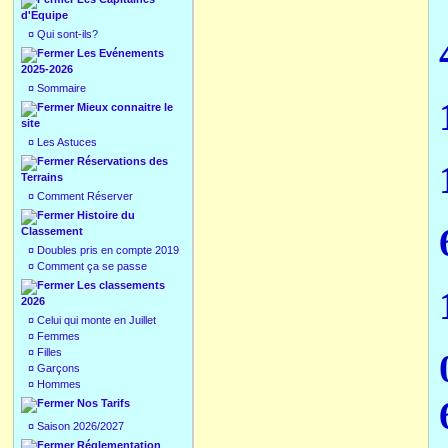
d'Equipe
¤
Qui sont-ils?
Les Evénements
2025-2026
¤
Sommaire
Mieux connaitre le
site
¤
Les Astuces
Réservations des
Terrains
¤
Comment Réserver
Histoire du
Classement
¤
Doubles pris en compte 2019
¤
Comment ça se passe
Les classements
2026
¤
Celui qui monte en Juillet
¤
Femmes
¤
Filles
¤
Garçons
¤
Hommes
Nos Tarifs
¤
Saison 2026/2027
Réglementation