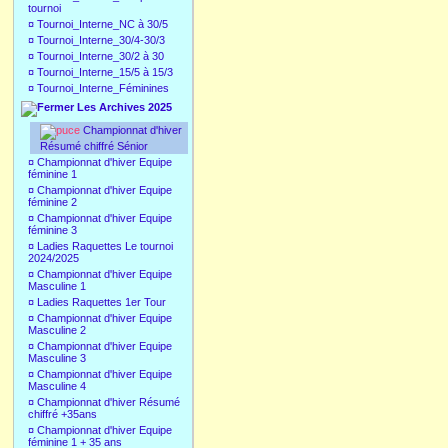
tournoi
¤
Tournoi_Interne_NC à 30/5
¤
Tournoi_Interne_30/4-30/3
¤
Tournoi_Interne_30/2 à 30
¤
Tournoi_Interne_15/5 à 15/3
¤
Tournoi_Interne_Féminines
Les Archives 2025
Championnat d'hiver
Résumé chiffré Sénior
¤
Championnat d'hiver Equipe
féminine 1
¤
Championnat d'hiver Equipe
féminine 2
¤
Championnat d'hiver Equipe
féminine 3
¤
Ladies Raquettes Le tournoi
2024/2025
¤
Championnat d'hiver Equipe
Masculine 1
¤
Ladies Raquettes 1er Tour
¤
Championnat d'hiver Equipe
Masculine 2
¤
Championnat d'hiver Equipe
Masculine 3
¤
Championnat d'hiver Equipe
Masculine 4
¤
Championnat d'hiver Résumé
chiffré +35ans
¤
Championnat d'hiver Equipe
féminine 1 + 35 ans