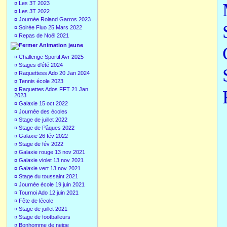
¤
Les 3T 2023
¤
Les 3T 2022
¤
Journée Roland Garros 2023
¤
Soirée Fluo 25 Mars 2022
¤
Repas de Noël 2021
Animation jeune
¤
Challenge Sportif Avr 2025
¤
Stages d'été 2024
¤
Raquettess Ado 20 Jan 2024
¤
Tennis école 2023
¤
Raquettes Ados FFT 21 Jan
2023
¤
Galaxie 15 oct 2022
¤
Journée des écoles
¤
Stage de juillet 2022
¤
Stage de Pâques 2022
¤
Galaxie 26 fév 2022
¤
Stage de fév 2022
¤
Galaxie rouge 13 nov 2021
¤
Galaxie violet 13 nov 2021
¤
Galaxie vert 13 nov 2021
¤
Stage du toussaint 2021
¤
Journée école 19 juin 2021
¤
Tournoi Ado 12 juin 2021
¤
Fête de lécole
¤
Stage de juillet 2021
¤
Stage de footballeurs
¤
Bonhomme de neige