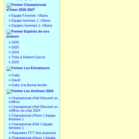
Championnat
d'hiver 2026-2027
¤
Equipe Femmes +35ans
¤
Equipe hommes 1 +35ans
¤
Equipes hommes 2 +35ans
Exploits de nos
joueurs
¤
2026
¤
2025
¤
2024
¤
Théa à Roland Garros
¤
2023
Les Entraineurs
¤
Gaby
¤
David
¤
Gaby à la Bonne Année
Les Archives 2024
¤
Championnat d'été Résumé en
chiffres
¤
Championnat d'été Résumé en
chiffres du chpt 2024
¤
Championnat d'hiver L'équipe
féminine 1
¤
Championnat d'été L'équipe
féminine 1
¤
Raquettes FFT Nos joueuses
¤
Championnat d'hiver L'équipe