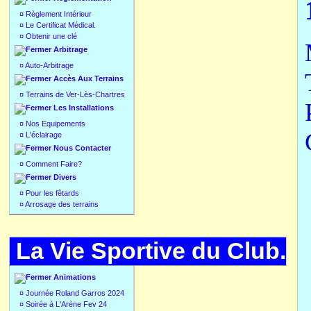
¤
Règlement Intérieur
¤
Le Certificat Médical.
¤
Obtenir une clé
Arbitrage
¤
Auto-Arbitrage
Accès Aux Terrains
¤
Terrains de Ver-Lès-Chartres
Les Installations
¤
Nos Equipements
¤
L'éclairage
Nous Contacter
¤
Comment Faire?
Divers
¤
Pour les fêtards
¤
Arrosage des terrains
La Vie Sportive du Club.
Animations
¤
Journée Roland Garros 2024
¤
Soirée à L'Arène Fev 24