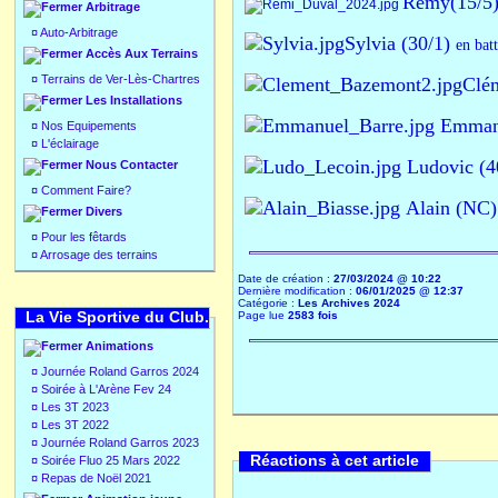
Rémy(15/5
Arbitrage
¤
Auto-Arbitrage
Sylvia (30/1)
en bat
Accès Aux Terrains
¤
Terrains de Ver-Lès-Chartres
Clé
Les Installations
Emmanu
¤
Nos Equipements
¤
L'éclairage
Ludovic (4
Nous Contacter
¤
Comment Faire?
Alain (NC
Divers
¤
Pour les fêtards
¤
Arrosage des terrains
Date de création :
27/03/2024 @ 10:22
Dernière modification :
06/01/2025 @ 12:37
Catégorie :
Les Archives 2024
La Vie Sportive du Club.
Page lue
2583 fois
Animations
¤
Journée Roland Garros 2024
¤
Soirée à L'Arène Fev 24
¤
Les 3T 2023
¤
Les 3T 2022
¤
Journée Roland Garros 2023
Réactions à cet article
¤
Soirée Fluo 25 Mars 2022
¤
Repas de Noël 2021