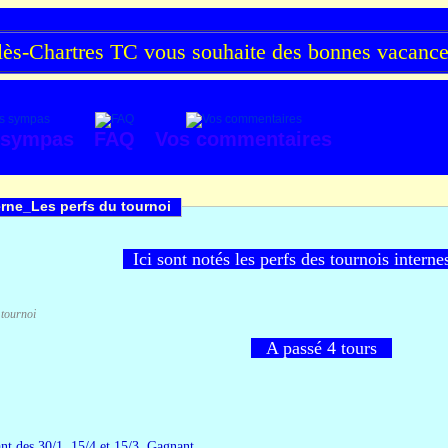
s-Chartres TC vous souhaite des bonnes vacances 
 sympas
FAQ
Vos commentaires
rne_Les perfs du tournoi
Ici sont notés les perfs des tournois intern
 tournoi
A passé 4 tours
ant des 30/1, 15/4 et 15/3
. Gagnant.