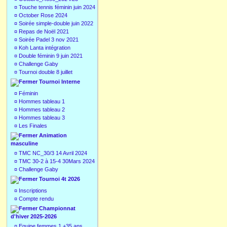
¤
Touche tennis féminin juin 2024
¤
October Rose 2024
¤
Soirée simple-double juin 2022
¤
Repas de Noël 2021
¤
Soirée Padel 3 nov 2021
¤
Koh Lanta intégration
¤
Double féminin 9 juin 2021
¤
Challenge Gaby
¤
Tournoi double 8 juillet
Tournoi Interne
¤
Féminin
¤
Hommes tableau 1
¤
Hommes tableau 2
¤
Hommes tableau 3
¤
Les Finales
Animation
masculine
¤
TMC NC_30/3 14 Avril 2024
¤
TMC 30-2 à 15-4 30Mars 2024
¤
Challenge Gaby
Tournoi 4t 2026
¤
Inscriptions
¤
Compte rendu
Championnat
d'hiver 2025-2026
¤
Equipe femmes 1 +35 ans