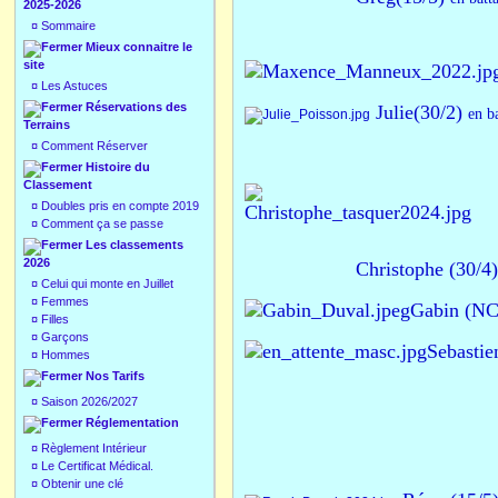
2025-2026
¤
Sommaire
Mieux connaitre le
site
¤
Les Astuces
Réservations des
Julie(30/2)
en b
Terrains
¤
Comment Réserver
Histoire du
Classement
¤
Doubles pris en compte 2019
¤
Comment ça se passe
Les classements
2026
Christophe (30/4)
¤
Celui qui monte en Juillet
¤
Femmes
Gabin (N
¤
Filles
¤
Garçons
Sebasti
¤
Hommes
Nos Tarifs
¤
Saison 2026/2027
Réglementation
¤
Règlement Intérieur
¤
Le Certificat Médical.
¤
Obtenir une clé