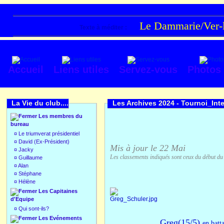
Le Dammarie/Ver-lè
Texte à méditer :
Accueil
Liens utiles
Servez-vous
Photos
La Vie du club....
Les Archives 2024 -
Tournoi_Inte
Les membres du
bureau
¤
Le triumverat présidentiel
¤
David (Ex-Président)
Mis à jour le 22 Mai
¤
Jacky
Les classements indiqués sont ceux du début du
¤
Guillaume
¤
Alan
¤
Stéphane
¤
Hélène
Les Capitaines
d'Equipe
¤
Qui sont-ils?
Les Evénements
Greg(15/5)
en batt