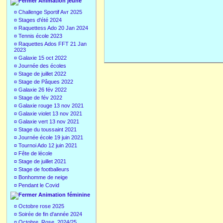
Animation jeune
¤
Challenge Sportif Avr 2025
¤
Stages d'été 2024
¤
Raquettess Ado 20 Jan 2024
¤
Tennis école 2023
¤
Raquettes Ados FFT 21 Jan
2023
¤
Galaxie 15 oct 2022
¤
Journée des écoles
¤
Stage de juillet 2022
¤
Stage de Pâques 2022
¤
Galaxie 26 fév 2022
¤
Stage de fév 2022
¤
Galaxie rouge 13 nov 2021
¤
Galaxie violet 13 nov 2021
¤
Galaxie vert 13 nov 2021
¤
Stage du toussaint 2021
¤
Journée école 19 juin 2021
¤
Tournoi Ado 12 juin 2021
¤
Fête de lécole
¤
Stage de juillet 2021
¤
Stage de footballeurs
¤
Bonhomme de neige
¤
Pendant le Covid
Animation féminine
¤
Octobre rose 2025
¤
Soirée de fin d'année 2024
¤
Octobre_Rose_2024/25