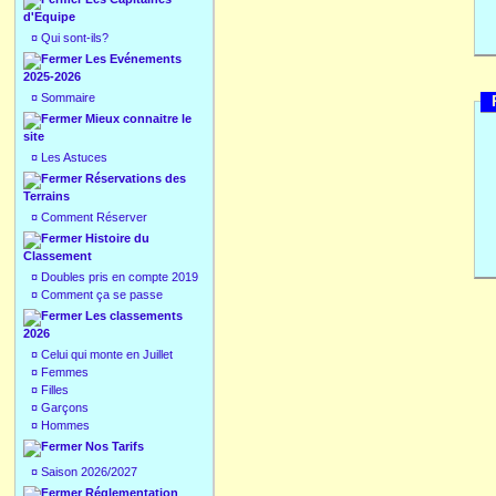
d'Equipe
¤
Qui sont-ils?
Les Evénements
2025-2026
¤
Sommaire
Mieux connaitre le
site
¤
Les Astuces
Réservations des
Terrains
¤
Comment Réserver
Histoire du
Classement
¤
Doubles pris en compte 2019
¤
Comment ça se passe
Les classements
2026
¤
Celui qui monte en Juillet
¤
Femmes
¤
Filles
¤
Garçons
¤
Hommes
Nos Tarifs
¤
Saison 2026/2027
Réglementation