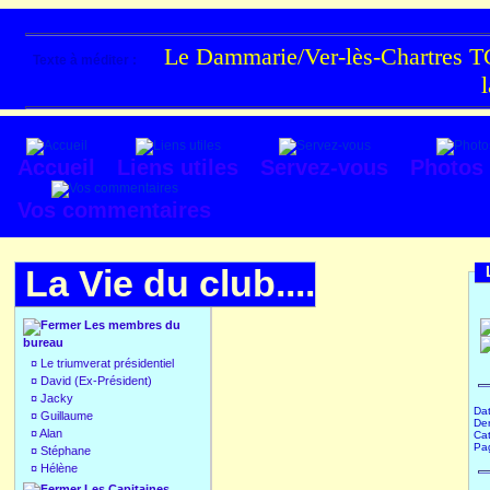
Le Dammarie/Ver-lès-Chartres TC
Texte à méditer :
Accueil
Liens utiles
Servez-vous
Photos
Vos commentaires
La Vie du club....
Les membres du
bureau
¤
Le triumverat présidentiel
¤
David (Ex-Président)
¤
Jacky
Dat
¤
Guillaume
Der
¤
Alan
Cat
Pa
¤
Stéphane
¤
Hélène
Les Capitaines