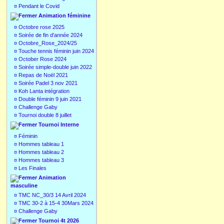
¤
Pendant le Covid
Animation féminine
¤
Octobre rose 2025
¤
Soirée de fin d'année 2024
¤
Octobre_Rose_2024/25
¤
Touche tennis féminin juin 2024
¤
October Rose 2024
¤
Soirée simple-double juin 2022
¤
Repas de Noël 2021
¤
Soirée Padel 3 nov 2021
¤
Koh Lanta intégration
¤
Double féminin 9 juin 2021
¤
Challenge Gaby
¤
Tournoi double 8 juillet
Tournoi Interne
¤
Féminin
¤
Hommes tableau 1
¤
Hommes tableau 2
¤
Hommes tableau 3
¤
Les Finales
Animation
masculine
¤
TMC NC_30/3 14 Avril 2024
¤
TMC 30-2 à 15-4 30Mars 2024
¤
Challenge Gaby
Tournoi 4t 2026