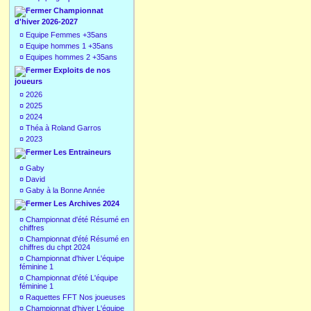
Championnat
d'hiver 2026-2027
¤
Equipe Femmes +35ans
¤
Equipe hommes 1 +35ans
¤
Equipes hommes 2 +35ans
Exploits de nos
joueurs
¤
2026
¤
2025
¤
2024
¤
Théa à Roland Garros
¤
2023
Les Entraineurs
¤
Gaby
¤
David
¤
Gaby à la Bonne Année
Les Archives 2024
¤
Championnat d'été Résumé en
chiffres
¤
Championnat d'été Résumé en
chiffres du chpt 2024
¤
Championnat d'hiver L'équipe
féminine 1
¤
Championnat d'été L'équipe
féminine 1
¤
Raquettes FFT Nos joueuses
¤
Championnat d'hiver L'équipe