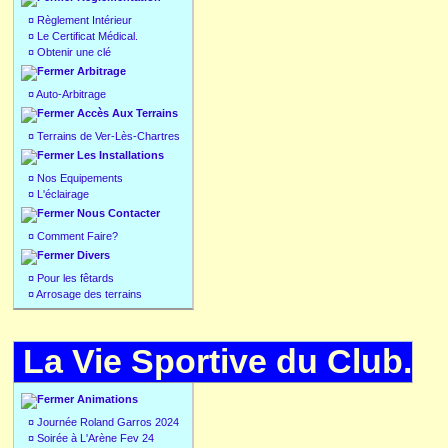
¤
Règlement Intérieur
¤
Le Certificat Médical.
¤
Obtenir une clé
Arbitrage
¤
Auto-Arbitrage
Accès Aux Terrains
¤
Terrains de Ver-Lès-Chartres
Les Installations
¤
Nos Equipements
¤
L'éclairage
Nous Contacter
¤
Comment Faire?
Divers
¤
Pour les fêtards
¤
Arrosage des terrains
La Vie Sportive du Club.
Animations
¤
Journée Roland Garros 2024
¤
Soirée à L'Arène Fev 24