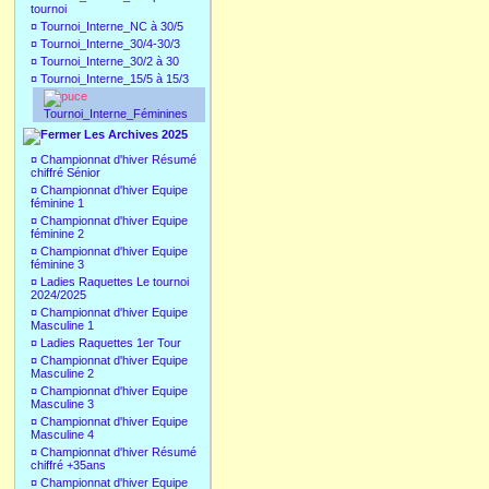
tournoi
¤
Tournoi_Interne_NC à 30/5
¤
Tournoi_Interne_30/4-30/3
¤
Tournoi_Interne_30/2 à 30
¤
Tournoi_Interne_15/5 à 15/3
Tournoi_Interne_Féminines
Les Archives 2025
¤
Championnat d'hiver Résumé
chiffré Sénior
¤
Championnat d'hiver Equipe
féminine 1
¤
Championnat d'hiver Equipe
féminine 2
¤
Championnat d'hiver Equipe
féminine 3
¤
Ladies Raquettes Le tournoi
2024/2025
¤
Championnat d'hiver Equipe
Masculine 1
¤
Ladies Raquettes 1er Tour
¤
Championnat d'hiver Equipe
Masculine 2
¤
Championnat d'hiver Equipe
Masculine 3
¤
Championnat d'hiver Equipe
Masculine 4
¤
Championnat d'hiver Résumé
chiffré +35ans
¤
Championnat d'hiver Equipe