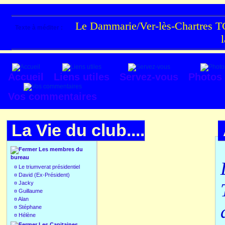
Le Dammarie/Ver-lès-Chartres TC
Texte à méditer :
Accueil
Liens utiles
Servez-vous
Photos
Vos commentaires
La Vie du club....
Les membres du
bureau
¤
Le triumverat présidentiel
¤
David (Ex-Président)
¤
Jacky
¤
Guillaume
¤
Alan
¤
Stéphane
¤
Hélène
Les Capitaines