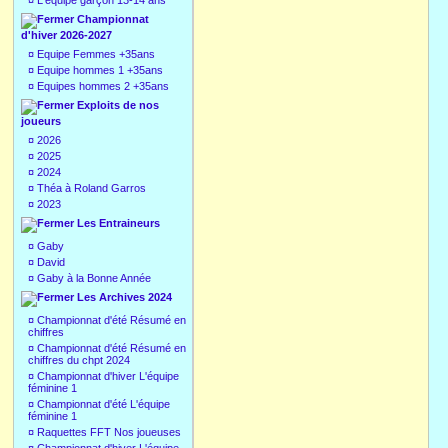
¤
L'équipe garçon 13-14 ans
Championnat
d'hiver 2026-2027
¤
Equipe Femmes +35ans
¤
Equipe hommes 1 +35ans
¤
Equipes hommes 2 +35ans
Exploits de nos
joueurs
¤
2026
¤
2025
¤
2024
¤
Théa à Roland Garros
¤
2023
Les Entraineurs
¤
Gaby
¤
David
¤
Gaby à la Bonne Année
Les Archives 2024
¤
Championnat d'été Résumé en
chiffres
¤
Championnat d'été Résumé en
chiffres du chpt 2024
¤
Championnat d'hiver L'équipe
féminine 1
¤
Championnat d'été L'équipe
féminine 1
¤
Raquettes FFT Nos joueuses