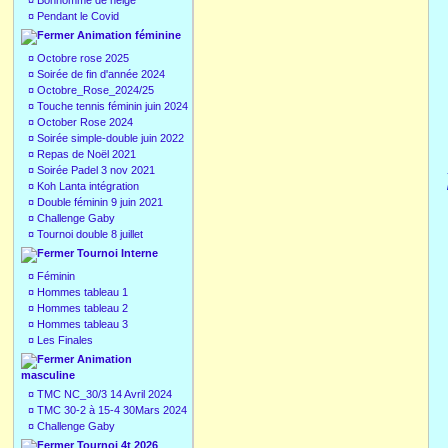
¤
Bonhomme de neige
¤
Pendant le Covid
Animation féminine
¤
Octobre rose 2025
¤
Soirée de fin d'année 2024
¤
Octobre_Rose_2024/25
¤
Touche tennis féminin juin 2024
¤
October Rose 2024
¤
Soirée simple-double juin 2022
¤
Repas de Noël 2021
¤
Soirée Padel 3 nov 2021
¤
Koh Lanta intégration
¤
Double féminin 9 juin 2021
¤
Challenge Gaby
¤
Tournoi double 8 juillet
Tournoi Interne
¤
Féminin
¤
Hommes tableau 1
¤
Hommes tableau 2
¤
Hommes tableau 3
¤
Les Finales
Animation
masculine
¤
TMC NC_30/3 14 Avril 2024
¤
TMC 30-2 à 15-4 30Mars 2024
¤
Challenge Gaby
Tournoi 4t 2026