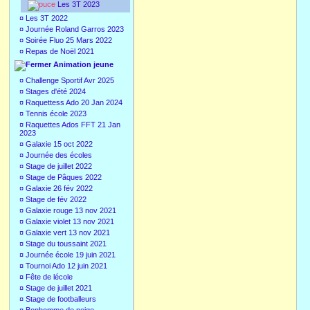
Les 3T 2023
¤
Les 3T 2022
¤
Journée Roland Garros 2023
¤
Soirée Fluo 25 Mars 2022
¤
Repas de Noël 2021
Animation jeune
¤
Challenge Sportif Avr 2025
¤
Stages d'été 2024
¤
Raquettess Ado 20 Jan 2024
¤
Tennis école 2023
¤
Raquettes Ados FFT 21 Jan
2023
¤
Galaxie 15 oct 2022
¤
Journée des écoles
¤
Stage de juillet 2022
¤
Stage de Pâques 2022
¤
Galaxie 26 fév 2022
¤
Stage de fév 2022
¤
Galaxie rouge 13 nov 2021
¤
Galaxie violet 13 nov 2021
¤
Galaxie vert 13 nov 2021
¤
Stage du toussaint 2021
¤
Journée école 19 juin 2021
¤
Tournoi Ado 12 juin 2021
¤
Fête de lécole
¤
Stage de juillet 2021
¤
Stage de footballeurs