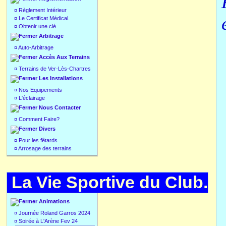
¤
Règlement Intérieur
¤
Le Certificat Médical.
¤
Obtenir une clé
Arbitrage
¤
Auto-Arbitrage
Accès Aux Terrains
¤
Terrains de Ver-Lès-Chartres
Les Installations
¤
Nos Equipements
¤
L'éclairage
Nous Contacter
¤
Comment Faire?
Divers
¤
Pour les fêtards
¤
Arrosage des terrains
La Vie Sportive du Club.
Animations
¤
Journée Roland Garros 2024
¤
Soirée à L'Arène Fev 24