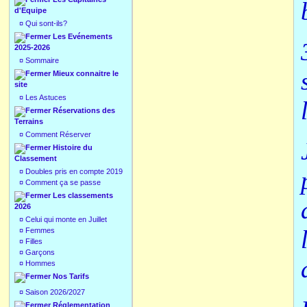
d'Equipe
¤
Qui sont-ils?
Les Evénements
2025-2026
¤
Sommaire
Mieux connaitre le
site
¤
Les Astuces
Réservations des
Terrains
¤
Comment Réserver
Histoire du
Classement
¤
Doubles pris en compte 2019
¤
Comment ça se passe
Les classements
2026
¤
Celui qui monte en Juillet
¤
Femmes
¤
Filles
¤
Garçons
¤
Hommes
Nos Tarifs
¤
Saison 2026/2027
Réglementation