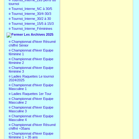
¤
Tournoi_Interne_Les perfs du
tournoi
¤
Tournoi_Interne_NC à 30/5
¤
Tournoi_Interne_30/4-30/3
¤
Tournoi_Interne_30/2 à 30
¤
Tournoi_Interne_15/5 à 15/3
¤
Tournoi_Interne_Féminines
Les Archives 2025
¤
Championnat d'hiver Résumé
chiffré Sénior
¤
Championnat d'hiver Equipe
féminine 1
¤
Championnat d'hiver Equipe
féminine 2
¤
Championnat d'hiver Equipe
féminine 3
¤
Ladies Raquettes Le tournoi
2024/2025
¤
Championnat d'hiver Equipe
Masculine 1
¤
Ladies Raquettes 1er Tour
¤
Championnat d'hiver Equipe
Masculine 2
¤
Championnat d'hiver Equipe
Masculine 3
¤
Championnat d'hiver Equipe
Masculine 4
¤
Championnat d'hiver Résumé
chiffré +35ans
¤
Championnat d'hiver Equipe
féminine 1 + 35 ans