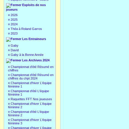
Exploits de nos
joueurs
¤
2026
¤
2025
¤
2024
¤
Théa à Roland Garros
¤
2023
Les Entraineurs
¤
Gaby
¤
David
¤
Gaby à la Bonne Année
Les Archives 2024
¤
Championnat d'été Résumé en
chiffres
¤
Championnat d'été Résumé en
chiffres du chpt 2024
¤
Championnat d'hiver L'équipe
féminine 1
¤
Championnat d'été L'équipe
féminine 1
¤
Raquettes FFT Nos joueuses
¤
Championnat d'hiver L'équipe
féminine 2
¤
Championnat d'été L'équipe
féminine 2
¤
Championnat d'hiver L'équipe
féminine 3
¤
Championnat d'hiver L'équipe