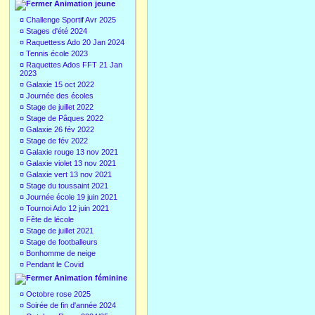
Animation jeune
¤
Challenge Sportif Avr 2025
¤
Stages d'été 2024
¤
Raquettess Ado 20 Jan 2024
¤
Tennis école 2023
¤
Raquettes Ados FFT 21 Jan
2023
¤
Galaxie 15 oct 2022
¤
Journée des écoles
¤
Stage de juillet 2022
¤
Stage de Pâques 2022
¤
Galaxie 26 fév 2022
¤
Stage de fév 2022
¤
Galaxie rouge 13 nov 2021
¤
Galaxie violet 13 nov 2021
¤
Galaxie vert 13 nov 2021
¤
Stage du toussaint 2021
¤
Journée école 19 juin 2021
¤
Tournoi Ado 12 juin 2021
¤
Fête de lécole
¤
Stage de juillet 2021
¤
Stage de footballeurs
¤
Bonhomme de neige
¤
Pendant le Covid
Animation féminine
¤
Octobre rose 2025
¤
Soirée de fin d'année 2024