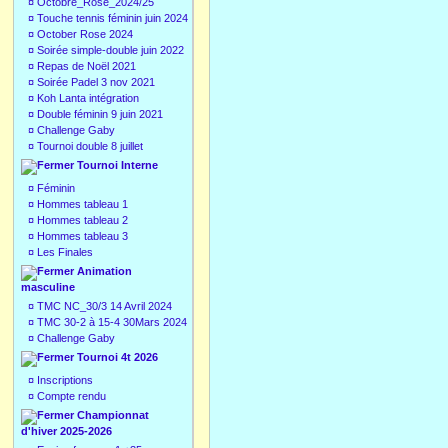
¤
Octobre_Rose_2024/25
¤
Touche tennis féminin juin 2024
¤
October Rose 2024
¤
Soirée simple-double juin 2022
¤
Repas de Noël 2021
¤
Soirée Padel 3 nov 2021
¤
Koh Lanta intégration
¤
Double féminin 9 juin 2021
¤
Challenge Gaby
¤
Tournoi double 8 juillet
Tournoi Interne
¤
Féminin
¤
Hommes tableau 1
¤
Hommes tableau 2
¤
Hommes tableau 3
¤
Les Finales
Animation
masculine
¤
TMC NC_30/3 14 Avril 2024
¤
TMC 30-2 à 15-4 30Mars 2024
¤
Challenge Gaby
Tournoi 4t 2026
¤
Inscriptions
¤
Compte rendu
Championnat
d'hiver 2025-2026