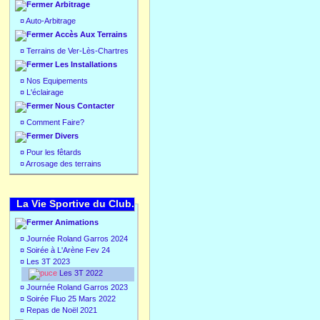
Arbitrage
¤
Auto-Arbitrage
Accès Aux Terrains
¤
Terrains de Ver-Lès-Chartres
Les Installations
¤
Nos Equipements
¤
L'éclairage
Nous Contacter
¤
Comment Faire?
Divers
¤
Pour les fêtards
¤
Arrosage des terrains
La Vie Sportive du Club.
Animations
¤
Journée Roland Garros 2024
¤
Soirée à L'Arène Fev 24
¤
Les 3T 2023
Les 3T 2022
¤
Journée Roland Garros 2023
¤
Soirée Fluo 25 Mars 2022
¤
Repas de Noël 2021