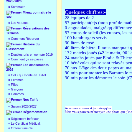
2025-2026
¤
Sommaire
Quelques chiffres:-
Mieux connaitre le
site
28 équipes de 2
57 participant(e)s (mon prof de math
¤
Les Astuces
0 engueulades, malgré qq differences
Réservations des
57 coups de soleil (les cuisses, les 
Terrains
100 hamburgers servis
¤
Comment Réserver
30 litres de rosé
Histoire du
40 litres de bière. Il nous manquait 
Classement
132 matchs joués (42 le matin, 90 l'
¤
Doubles pris en compte 2019
24 matchs joués par Elodie & Thierr
¤
Comment ça se passe
10 bénévoles qui se sont relayés pen
Les classements
70 ans. L'âge des deux papys au m
2026
90 min pour monter les Barnum le m
¤
Celui qui monte en Juillet
30 min pour les démonter le soir. (C
¤
Femmes
¤
Filles
¤
Garçons
¤
Hommes
Nos Tarifs
¤
Saison 2026/2027
Avec mes excuses si j'ai raté qq'un.
Mais vous pouvez m'envoyer une photo que j'inc
Réglementation
¤
Règlement Intérieur
¤
Le Certificat Médical.
¤
Obtenir une clé