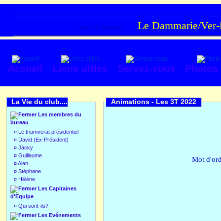
Le Dammarie/Ver-lè
Texte à méditer :
Accueil
Liens utiles
Servez-vous
Photos
La Vie du club....
Animations -
Les 3T 2022
Les membres du
bureau
¤
Le triumverat présidentiel
¤
David (Ex-Président)
¤
Jacky
¤
Guillaume
Mot d'ord
¤
Alan
¤
Stéphane
¤
Hélène
Les Capitaines
d'Equipe
¤
Qui sont-ils?
Les Evénements