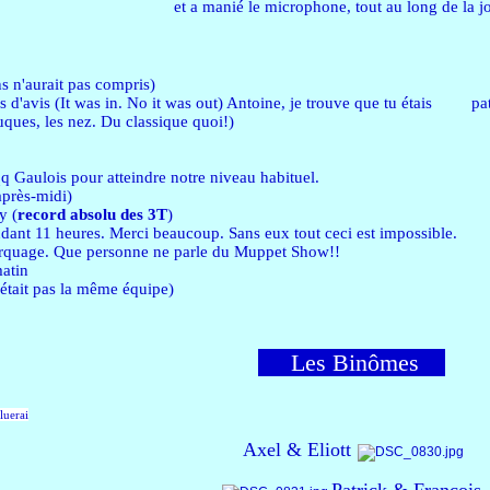
et a manié le microphone, tout au long de la j
s n'aurait pas compris)
 d'avis (It was in. No it was out) Antoine, je trouve que tu étais pati
nuques, les nez. Du classique quoi!)
qq Gaulois pour atteindre notre niveau habituel.
après-midi)
y (
record absolu des 3T
)
dant 11 heures. Merci beaucoup. Sans eux tout ceci est impossible.
arquage. Que personne ne parle du Muppet Show!!
atin
'était pas la même équipe)
Les Binômes
luerai
Axel & Eliott