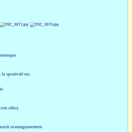
Dominique
la sportivité etc.
is
ore elles)
Benoït avantageusement