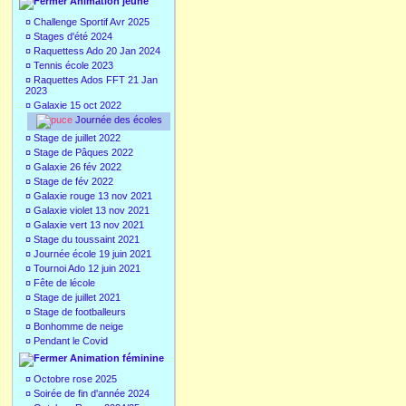
Animation jeune
¤
Challenge Sportif Avr 2025
¤
Stages d'été 2024
¤
Raquettess Ado 20 Jan 2024
¤
Tennis école 2023
¤
Raquettes Ados FFT 21 Jan
2023
¤
Galaxie 15 oct 2022
Journée des écoles
¤
Stage de juillet 2022
¤
Stage de Pâques 2022
¤
Galaxie 26 fév 2022
¤
Stage de fév 2022
¤
Galaxie rouge 13 nov 2021
¤
Galaxie violet 13 nov 2021
¤
Galaxie vert 13 nov 2021
¤
Stage du toussaint 2021
¤
Journée école 19 juin 2021
¤
Tournoi Ado 12 juin 2021
¤
Fête de lécole
¤
Stage de juillet 2021
¤
Stage de footballeurs
¤
Bonhomme de neige
¤
Pendant le Covid
Animation féminine
¤
Octobre rose 2025
¤
Soirée de fin d'année 2024