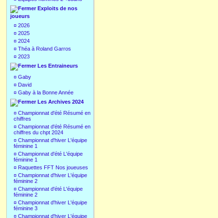
Exploits de nos
joueurs
¤
2026
¤
2025
¤
2024
¤
Théa à Roland Garros
¤
2023
Les Entraineurs
¤
Gaby
¤
David
¤
Gaby à la Bonne Année
Les Archives 2024
¤
Championnat d'été Résumé en
chiffres
¤
Championnat d'été Résumé en
chiffres du chpt 2024
¤
Championnat d'hiver L'équipe
féminine 1
¤
Championnat d'été L'équipe
féminine 1
¤
Raquettes FFT Nos joueuses
¤
Championnat d'hiver L'équipe
féminine 2
¤
Championnat d'été L'équipe
féminine 2
¤
Championnat d'hiver L'équipe
féminine 3
¤
Championnat d'hiver L'équipe