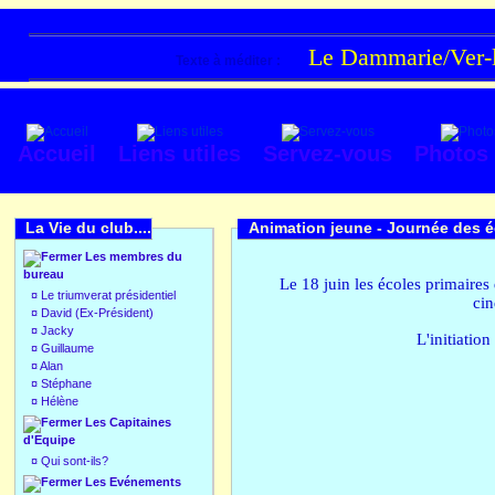
Le Dammarie/Ver-lè
Texte à méditer :
Accueil
Liens utiles
Servez-vous
Photos
La Vie du club....
Animation jeune -
Journée des é
Les membres du
bureau
Le 18 juin les écoles primaire
¤
Le triumverat présidentiel
cin
¤
David (Ex-Président)
¤
Jacky
L'initiatio
¤
Guillaume
¤
Alan
¤
Stéphane
¤
Hélène
Les Capitaines
d'Equipe
¤
Qui sont-ils?
Les Evénements