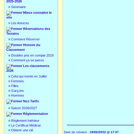
2025-2026
¤
Sommaire
Mieux connaitre le
site
¤
Les Astuces
Réservations des
Terrains
¤
Comment Réserver
Histoire du
Classement
¤
Doubles pris en compte 2019
¤
Comment ça se passe
Les classements
2026
¤
Celui qui monte en Juillet
¤
Femmes
¤
Filles
¤
Garçons
¤
Hommes
Nos Tarifs
¤
Saison 2026/2027
Réglementation
¤
Règlement Intérieur
¤
Le Certificat Médical.
¤
Obtenir une clé
Date de création :
18/06/2022 @ 17:37