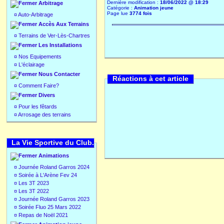
Dernière modification :
18/06/2022 @ 18:29
Arbitrage
Catégorie :
Animation jeune
Page lue
3774 fois
¤
Auto-Arbitrage
Accès Aux Terrains
¤
Terrains de Ver-Lès-Chartres
Les Installations
¤
Nos Equipements
¤
L'éclairage
Nous Contacter
Réactions à cet article
¤
Comment Faire?
Divers
¤
Pour les fêtards
¤
Arrosage des terrains
La Vie Sportive du Club.
Animations
¤
Journée Roland Garros 2024
¤
Soirée à L'Arène Fev 24
¤
Les 3T 2023
¤
Les 3T 2022
¤
Journée Roland Garros 2023
¤
Soirée Fluo 25 Mars 2022
¤
Repas de Noël 2021