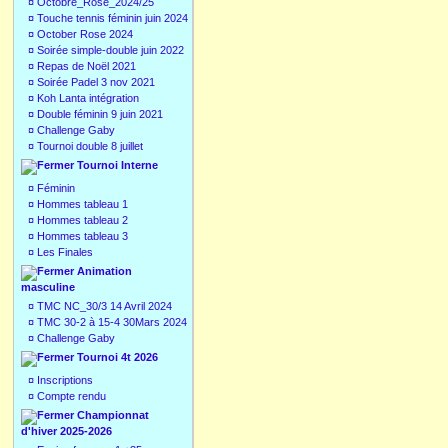
¤
Octobre_Rose_2024/25
¤
Touche tennis féminin juin 2024
¤
October Rose 2024
¤
Soirée simple-double juin 2022
¤
Repas de Noël 2021
¤
Soirée Padel 3 nov 2021
¤
Koh Lanta intégration
¤
Double féminin 9 juin 2021
¤
Challenge Gaby
¤
Tournoi double 8 juillet
Tournoi Interne
¤
Féminin
¤
Hommes tableau 1
¤
Hommes tableau 2
¤
Hommes tableau 3
¤
Les Finales
Animation
masculine
¤
TMC NC_30/3 14 Avril 2024
¤
TMC 30-2 à 15-4 30Mars 2024
¤
Challenge Gaby
Tournoi 4t 2026
¤
Inscriptions
¤
Compte rendu
Championnat
d'hiver 2025-2026