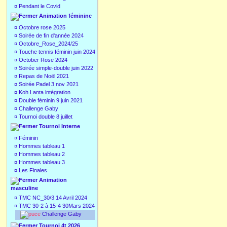
¤
Pendant le Covid
Animation féminine
¤
Octobre rose 2025
¤
Soirée de fin d'année 2024
¤
Octobre_Rose_2024/25
¤
Touche tennis féminin juin 2024
¤
October Rose 2024
¤
Soirée simple-double juin 2022
¤
Repas de Noël 2021
¤
Soirée Padel 3 nov 2021
¤
Koh Lanta intégration
¤
Double féminin 9 juin 2021
¤
Challenge Gaby
¤
Tournoi double 8 juillet
Tournoi Interne
¤
Féminin
¤
Hommes tableau 1
¤
Hommes tableau 2
¤
Hommes tableau 3
¤
Les Finales
Animation
masculine
¤
TMC NC_30/3 14 Avril 2024
¤
TMC 30-2 à 15-4 30Mars 2024
Challenge Gaby
Tournoi 4t 2026