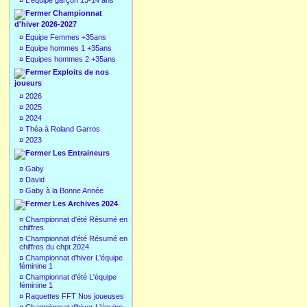
¤
L'équipe garçon 13-14 ans
Championnat
d'hiver 2026-2027
¤
Equipe Femmes +35ans
¤
Equipe hommes 1 +35ans
¤
Equipes hommes 2 +35ans
Exploits de nos
joueurs
¤
2026
¤
2025
¤
2024
¤
Théa à Roland Garros
¤
2023
Les Entraineurs
¤
Gaby
¤
David
¤
Gaby à la Bonne Année
Les Archives 2024
¤
Championnat d'été Résumé en
chiffres
¤
Championnat d'été Résumé en
chiffres du chpt 2024
¤
Championnat d'hiver L'équipe
féminine 1
¤
Championnat d'été L'équipe
féminine 1
¤
Raquettes FFT Nos joueuses