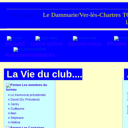
Le Dammarie/Ver-lès-Chartres TC
Texte à méditer :
Accueil
Liens utiles
Servez-vous
Photos
Vos commentaires
La Vie du club....
Les membres du
bureau
¤
Le triumverat présidentiel
¤
David (Ex-Président)
¤
Jacky
¤
Guillaume
¤
Alan
¤
Stéphane
¤
Hélène
Les Capitaines