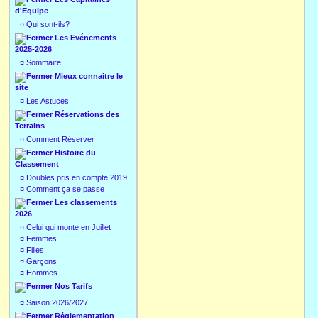
d'Equipe
¤
Qui sont-ils?
Les Evénements
2025-2026
¤
Sommaire
Mieux connaitre le
site
¤
Les Astuces
Réservations des
Terrains
¤
Comment Réserver
Histoire du
Classement
¤
Doubles pris en compte 2019
¤
Comment ça se passe
Les classements
2026
¤
Celui qui monte en Juillet
¤
Femmes
¤
Filles
¤
Garçons
¤
Hommes
Nos Tarifs
¤
Saison 2026/2027
Réglementation