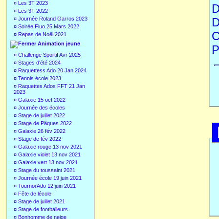
¤
Les 3T 2023
D
¤
Les 3T 2022
¤
Journée Roland Garros 2023
D
¤
Soirée Fluo 25 Mars 2022
C
¤
Repas de Noël 2021
Animation jeune
P
¤
Challenge Sportif Avr 2025
¤
Stages d'été 2024
¤
Raquettess Ado 20 Jan 2024
¤
Tennis école 2023
¤
Raquettes Ados FFT 21 Jan
2023
¤
Galaxie 15 oct 2022
¤
Journée des écoles
¤
Stage de juillet 2022
¤
Stage de Pâques 2022
¤
Galaxie 26 fév 2022
¤
Stage de fév 2022
¤
Galaxie rouge 13 nov 2021
¤
Galaxie violet 13 nov 2021
¤
Galaxie vert 13 nov 2021
¤
Stage du toussaint 2021
¤
Journée école 19 juin 2021
¤
Tournoi Ado 12 juin 2021
¤
Fête de lécole
¤
Stage de juillet 2021
¤
Stage de footballeurs
¤
Bonhomme de neige