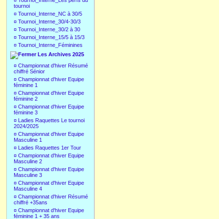
¤
Tournoi_Interne_Les perfs du
tournoi
¤
Tournoi_Interne_NC à 30/5
¤
Tournoi_Interne_30/4-30/3
¤
Tournoi_Interne_30/2 à 30
¤
Tournoi_Interne_15/5 à 15/3
¤
Tournoi_Interne_Féminines
Les Archives 2025
¤
Championnat d'hiver Résumé
chiffré Sénior
¤
Championnat d'hiver Equipe
féminine 1
¤
Championnat d'hiver Equipe
féminine 2
¤
Championnat d'hiver Equipe
féminine 3
¤
Ladies Raquettes Le tournoi
2024/2025
¤
Championnat d'hiver Equipe
Masculine 1
¤
Ladies Raquettes 1er Tour
¤
Championnat d'hiver Equipe
Masculine 2
¤
Championnat d'hiver Equipe
Masculine 3
¤
Championnat d'hiver Equipe
Masculine 4
¤
Championnat d'hiver Résumé
chiffré +35ans
¤
Championnat d'hiver Equipe
féminine 1 + 35 ans