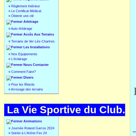
¤
Règlement Intérieur
¤
Le Certificat Médical.
¤
Obtenir une clé
Arbitrage
¤
Auto-Arbitrage
Accès Aux Terrains
¤
Terrains de Ver-Lès-Chartres
Les Installations
¤
Nos Equipements
¤
L'éclairage
Nous Contacter
¤
Comment Faire?
Divers
¤
Pour les fêtards
¤
Arrosage des terrains
La Vie Sportive du Club.
Animations
¤
Journée Roland Garros 2024
¤
Soirée à L'Arène Fev 24