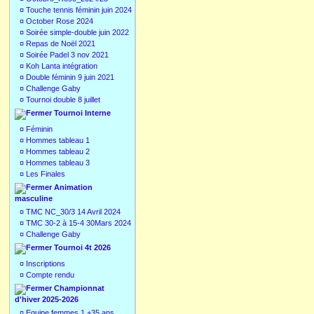
¤
Touche tennis féminin juin 2024
¤
October Rose 2024
¤
Soirée simple-double juin 2022
¤
Repas de Noël 2021
¤
Soirée Padel 3 nov 2021
¤
Koh Lanta intégration
¤
Double féminin 9 juin 2021
¤
Challenge Gaby
¤
Tournoi double 8 juillet
Tournoi Interne
¤
Féminin
¤
Hommes tableau 1
¤
Hommes tableau 2
¤
Hommes tableau 3
¤
Les Finales
Animation
masculine
¤
TMC NC_30/3 14 Avril 2024
¤
TMC 30-2 à 15-4 30Mars 2024
¤
Challenge Gaby
Tournoi 4t 2026
¤
Inscriptions
¤
Compte rendu
Championnat
d'hiver 2025-2026
¤
Equipe femmes 1 +35 ans