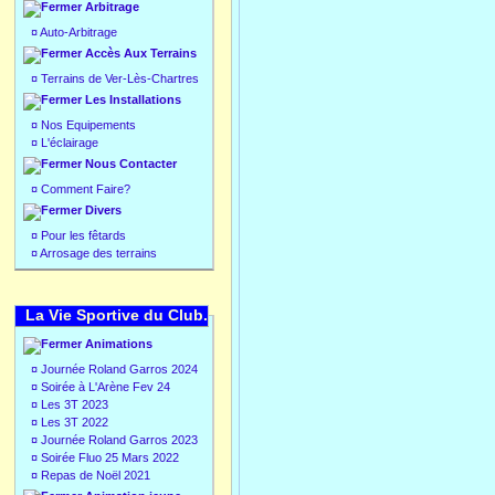
Arbitrage
¤
Auto-Arbitrage
Accès Aux Terrains
¤
Terrains de Ver-Lès-Chartres
Les Installations
¤
Nos Equipements
¤
L'éclairage
Nous Contacter
¤
Comment Faire?
Divers
¤
Pour les fêtards
¤
Arrosage des terrains
La Vie Sportive du Club.
Animations
¤
Journée Roland Garros 2024
¤
Soirée à L'Arène Fev 24
¤
Les 3T 2023
¤
Les 3T 2022
¤
Journée Roland Garros 2023
¤
Soirée Fluo 25 Mars 2022
¤
Repas de Noël 2021