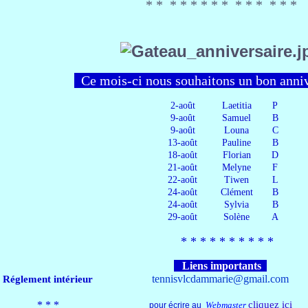
* * *​ * * *​ * * *​ * * *​ * *
Ce mois-ci nous souhaitons un bon anni
2-août
Laetitia
P
9-août
Samuel
B
9-août
Louna
C
13-août
Pauline
B
18-août
Florian
D
21-août
Melyne
F
22-août
Tiwen
L
24-août
Clément
B
24-août
Sylvia
B
29-août
Solène
A
* * *​ * * *​ * * *​ *
Liens importants
tennisvlcdammarie@gmail.com
Réglement intérieur
*​ * *
cliquez ici
Webmaster
pour écrire au