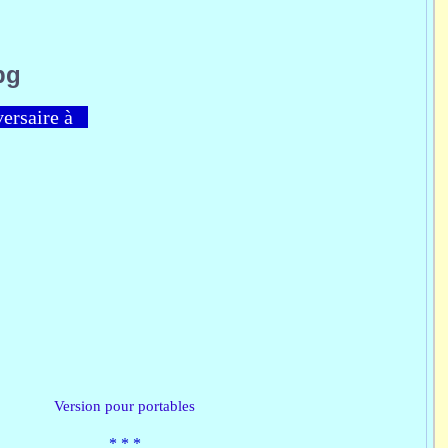
versaire à
Version pour portables
*​ * *