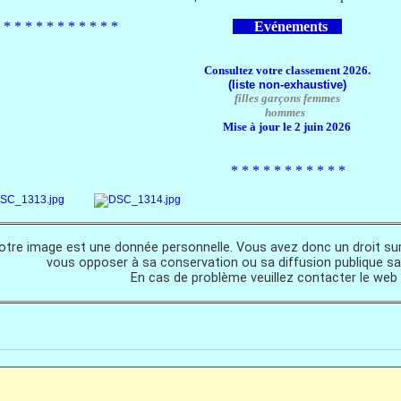
*​ * * *​ * * *​ * * *​ *
Evénements
Consultez votre classement 2026.
(liste non-exhaustive)
filles
garçons
femmes
hommes
Mise à jour le 2 ju
in 2026
*​ * * *​ * * *​ * * *​ *
otre image est une donnée personnelle. Vous avez donc un droit sur
vous opposer à sa conservation ou sa diffusion publique sa
En cas de problème veuillez contacter le web