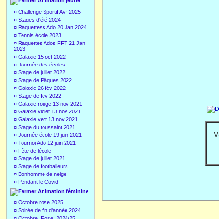
Animation jeune
¤
Challenge Sportif Avr 2025
¤
Stages d'été 2024
¤
Raquettess Ado 20 Jan 2024
¤
Tennis école 2023
¤
Raquettes Ados FFT 21 Jan
2023
¤
Galaxie 15 oct 2022
¤
Journée des écoles
¤
Stage de juillet 2022
¤
Stage de Pâques 2022
¤
Galaxie 26 fév 2022
¤
Stage de fév 2022
¤
Galaxie rouge 13 nov 2021
¤
Galaxie violet 13 nov 2021
¤
Galaxie vert 13 nov 2021
¤
Stage du toussaint 2021
V
¤
Journée école 19 juin 2021
¤
Tournoi Ado 12 juin 2021
¤
Fête de lécole
¤
Stage de juillet 2021
¤
Stage de footballeurs
¤
Bonhomme de neige
¤
Pendant le Covid
Animation féminine
¤
Octobre rose 2025
¤
Soirée de fin d'année 2024
¤
Octobre_Rose_2024/25