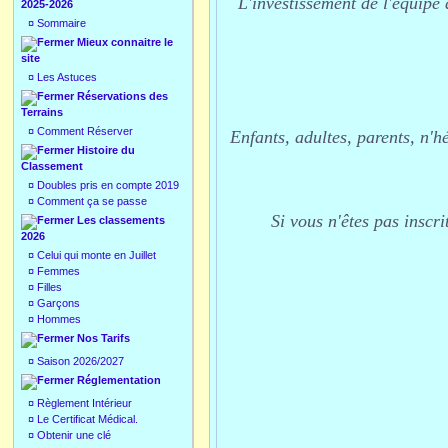
L'investissement de l'équipe 
2025-2026
¤
Sommaire
Mieux connaitre le
site
¤
Les Astuces
Réservations des
Terrains
¤
Comment Réserver
Enfants, adultes, parents, n'h
Histoire du
Classement
¤
Doubles pris en compte 2019
¤
Comment ça se passe
Si vous n'êtes pas inscr
Les classements
2026
¤
Celui qui monte en Juillet
¤
Femmes
¤
Filles
¤
Garçons
¤
Hommes
Nos Tarifs
¤
Saison 2026/2027
Réglementation
¤
Règlement Intérieur
¤
Le Certificat Médical.
¤
Obtenir une clé