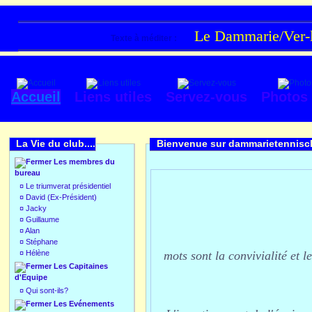
Le Dammarie/Ver-lè
Texte à méditer :
Accueil
Liens utiles
Servez-vous
Photos
La Vie du club....
Bienvenue sur dammarietenniscl
Les membres du
bureau
¤
Le triumverat présidentiel
¤
David (Ex-Président)
¤
Jacky
¤
Guillaume
¤
Alan
¤
Stéphane
¤
Hélène
mots sont la convivialité et l
Les Capitaines
d'Equipe
¤
Qui sont-ils?
Les Evénements