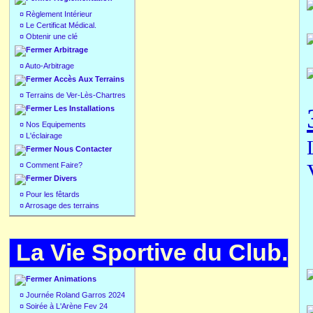
¤
Règlement Intérieur
¤
Le Certificat Médical.
¤
Obtenir une clé
Arbitrage
¤
Auto-Arbitrage
Accès Aux Terrains
¤
Terrains de Ver-Lès-Chartres
Les Installations
¤
Nos Equipements
¤
L'éclairage
Nous Contacter
¤
Comment Faire?
Divers
¤
Pour les fêtards
¤
Arrosage des terrains
La Vie Sportive du Club.
Animations
¤
Journée Roland Garros 2024
¤
Soirée à L'Arène Fev 24