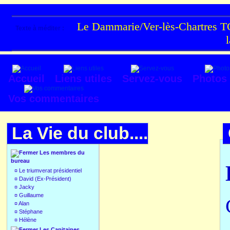
Le Dammarie/Ver-lès-Chartres TC
Texte à méditer :
Accueil
Liens utiles
Servez-vous
Photos
Vos commentaires
La Vie du club....
Les membres du
bureau
¤
Le triumverat présidentiel
¤
David (Ex-Président)
¤
Jacky
¤
Guillaume
¤
Alan
¤
Stéphane
¤
Hélène
Les Capitaines