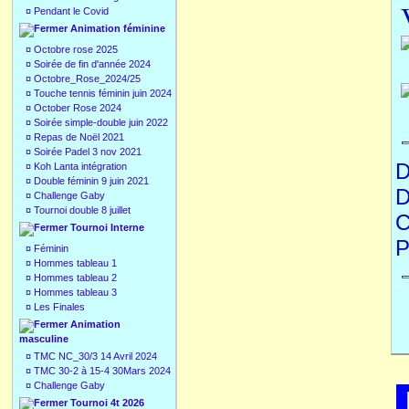
¤
Pendant le Covid
Animation féminine
¤
Octobre rose 2025
¤
Soirée de fin d'année 2024
¤
Octobre_Rose_2024/25
¤
Touche tennis féminin juin 2024
¤
October Rose 2024
¤
Soirée simple-double juin 2022
¤
Repas de Noël 2021
¤
Soirée Padel 3 nov 2021
D
¤
Koh Lanta intégration
¤
Double féminin 9 juin 2021
D
¤
Challenge Gaby
¤
Tournoi double 8 juillet
C
Tournoi Interne
P
¤
Féminin
¤
Hommes tableau 1
¤
Hommes tableau 2
¤
Hommes tableau 3
¤
Les Finales
Animation
masculine
¤
TMC NC_30/3 14 Avril 2024
¤
TMC 30-2 à 15-4 30Mars 2024
¤
Challenge Gaby
Tournoi 4t 2026