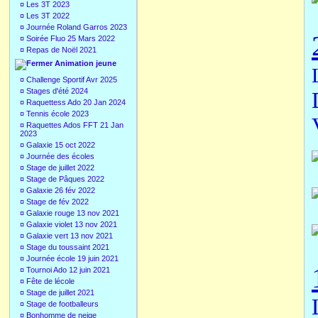
¤
Les 3T 2023
¤
Les 3T 2022
¤
Journée Roland Garros 2023
¤
Soirée Fluo 25 Mars 2022
¤
Repas de Noël 2021
Animation jeune
¤
Challenge Sportif Avr 2025
¤
Stages d'été 2024
¤
Raquettess Ado 20 Jan 2024
¤
Tennis école 2023
¤
Raquettes Ados FFT 21 Jan
2023
¤
Galaxie 15 oct 2022
¤
Journée des écoles
¤
Stage de juillet 2022
¤
Stage de Pâques 2022
¤
Galaxie 26 fév 2022
¤
Stage de fév 2022
¤
Galaxie rouge 13 nov 2021
¤
Galaxie violet 13 nov 2021
¤
Galaxie vert 13 nov 2021
¤
Stage du toussaint 2021
¤
Journée école 19 juin 2021
¤
Tournoi Ado 12 juin 2021
¤
Fête de lécole
¤
Stage de juillet 2021
¤
Stage de footballeurs
¤
Bonhomme de neige