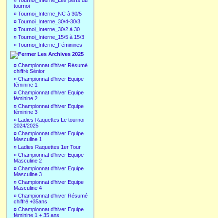
¤
Tournoi_Interne_Les perfs du
tournoi
¤
Tournoi_Interne_NC à 30/5
¤
Tournoi_Interne_30/4-30/3
¤
Tournoi_Interne_30/2 à 30
¤
Tournoi_Interne_15/5 à 15/3
¤
Tournoi_Interne_Féminines
Les Archives 2025
¤
Championnat d'hiver Résumé
chiffré Sénior
¤
Championnat d'hiver Equipe
féminine 1
¤
Championnat d'hiver Equipe
féminine 2
¤
Championnat d'hiver Equipe
féminine 3
¤
Ladies Raquettes Le tournoi
2024/2025
¤
Championnat d'hiver Equipe
Masculine 1
¤
Ladies Raquettes 1er Tour
¤
Championnat d'hiver Equipe
Masculine 2
¤
Championnat d'hiver Equipe
Masculine 3
¤
Championnat d'hiver Equipe
Masculine 4
¤
Championnat d'hiver Résumé
chiffré +35ans
¤
Championnat d'hiver Equipe
féminine 1 + 35 ans