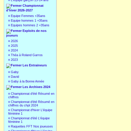
¤
L'équipe garçon 13-14 ans
Championnat
d'hiver 2026-2027
¤
Equipe Femmes +35ans
¤
Equipe hommes 1 +35ans
¤
Equipes hommes 2 +35ans
Exploits de nos
joueurs
¤
2026
¤
2025
¤
2024
¤
Théa à Roland Garros
¤
2023
Les Entraineurs
¤
Gaby
¤
David
¤
Gaby à la Bonne Année
Les Archives 2024
¤
Championnat d'été Résumé en
chiffres
¤
Championnat d'été Résumé en
chiffres du chpt 2024
¤
Championnat d'hiver L'équipe
féminine 1
¤
Championnat d'été L'équipe
féminine 1
¤
Raquettes FFT Nos joueuses