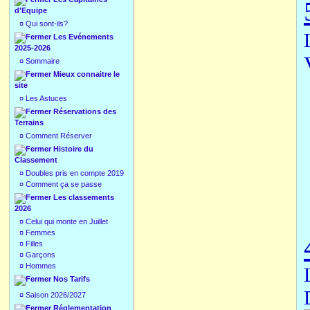
d'Equipe
¤
Qui sont-ils?
Les Evénements
2025-2026
¤
Sommaire
Mieux connaitre le
site
¤
Les Astuces
Réservations des
Terrains
¤
Comment Réserver
Histoire du
Classement
¤
Doubles pris en compte 2019
¤
Comment ça se passe
Les classements
2026
¤
Celui qui monte en Juillet
¤
Femmes
¤
Filles
¤
Garçons
¤
Hommes
Nos Tarifs
¤
Saison 2026/2027
Réglementation