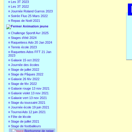
¤
Les 3T 2023
¤
Les 3T 2022
¤
Journée Roland Garros 2023
¤
Soirée Fluo 25 Mars 2022
¤
Repas de Noël 2021
Animation jeune
¤
Challenge Sportif Avr 2025
¤
Stages d'été 2024
¤
Raquettess Ado 20 Jan 2024
¤
Tennis école 2023
¤
Raquettes Ados FFT 21 Jan
2023
¤
Galaxie 15 oct 2022
¤
Journée des écoles
¤
Stage de juillet 2022
¤
Stage de Pâques 2022
¤
Galaxie 26 fév 2022
¤
Stage de fév 2022
¤
Galaxie rouge 13 nov 2021
¤
Galaxie violet 13 nov 2021
¤
Galaxie vert 13 nov 2021
¤
Stage du toussaint 2021
¤
Journée école 19 juin 2021
¤
Tournoi Ado 12 juin 2021
¤
Fête de lécole
¤
Stage de juillet 2021
¤
Stage de footballeurs
Bonhomme de neige