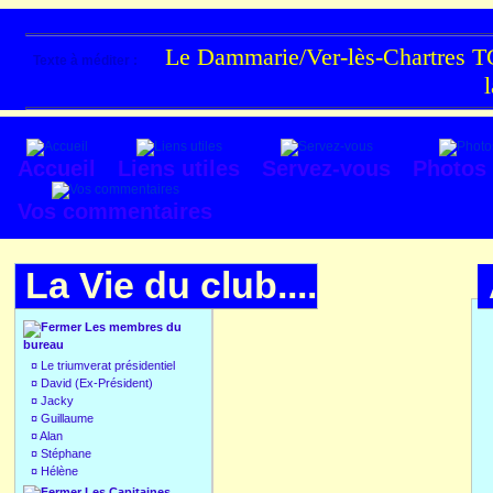
Le Dammarie/Ver-lès-Chartres TC
Texte à méditer :
Accueil
Liens utiles
Servez-vous
Photos
Vos commentaires
La Vie du club....
Les membres du
bureau
¤
Le triumverat présidentiel
¤
David (Ex-Président)
¤
Jacky
¤
Guillaume
¤
Alan
¤
Stéphane
¤
Hélène
Les Capitaines