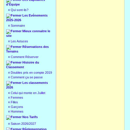
d'Equipe
¤
Qui sont-ils?
Les Evénements
2025-2026
¤
Sommaire
Mieux connaitre le
site
¤
Les Astuces
Réservations des
Terrains
¤
Comment Réserver
Histoire du
Classement
¤
Doubles pris en compte 2019
¤
Comment ça se passe
Les classements
2026
¤
Celui qui monte en Juillet
¤
Femmes
¤
Filles
¤
Garçons
¤
Hommes
Nos Tarifs
¤
Saison 2026/2027
Réglementation