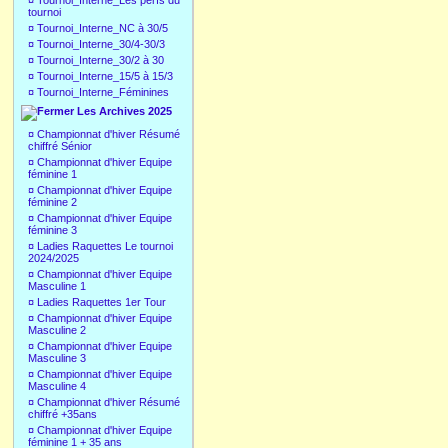
¤
Tournoi_Interne_Les perfs du
tournoi
¤
Tournoi_Interne_NC à 30/5
¤
Tournoi_Interne_30/4-30/3
¤
Tournoi_Interne_30/2 à 30
¤
Tournoi_Interne_15/5 à 15/3
¤
Tournoi_Interne_Féminines
Les Archives 2025
¤
Championnat d'hiver Résumé
chiffré Sénior
¤
Championnat d'hiver Equipe
féminine 1
¤
Championnat d'hiver Equipe
féminine 2
¤
Championnat d'hiver Equipe
féminine 3
¤
Ladies Raquettes Le tournoi
2024/2025
¤
Championnat d'hiver Equipe
Masculine 1
¤
Ladies Raquettes 1er Tour
¤
Championnat d'hiver Equipe
Masculine 2
¤
Championnat d'hiver Equipe
Masculine 3
¤
Championnat d'hiver Equipe
Masculine 4
¤
Championnat d'hiver Résumé
chiffré +35ans
¤
Championnat d'hiver Equipe
féminine 1 + 35 ans