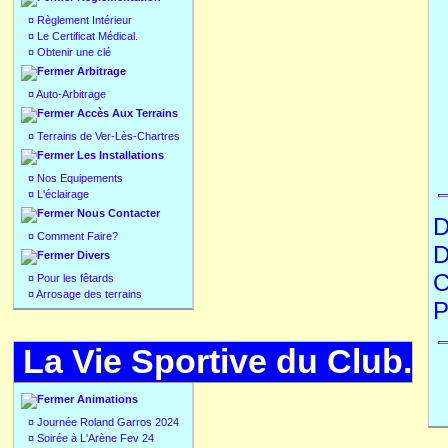
¤
Règlement Intérieur
¤
Le Certificat Médical.
¤
Obtenir une clé
Arbitrage
¤
Auto-Arbitrage
Accès Aux Terrains
¤
Terrains de Ver-Lès-Chartres
Les Installations
¤
Nos Equipements
¤
L'éclairage
Nous Contacter
D
¤
Comment Faire?
D
Divers
C
¤
Pour les fêtards
¤
Arrosage des terrains
P
La Vie Sportive du Club.
Animations
¤
Journée Roland Garros 2024
¤
Soirée à L'Arène Fev 24