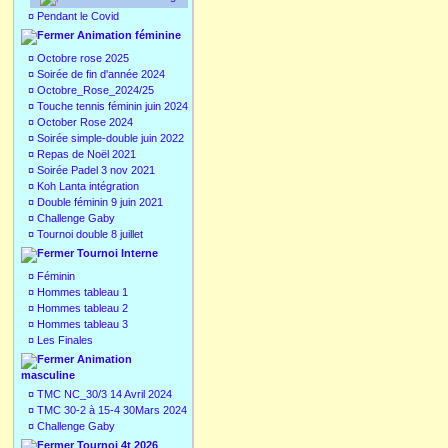
¤
Pendant le Covid
Animation féminine
¤
Octobre rose 2025
¤
Soirée de fin d'année 2024
¤
Octobre_Rose_2024/25
¤
Touche tennis féminin juin 2024
¤
October Rose 2024
¤
Soirée simple-double juin 2022
¤
Repas de Noël 2021
¤
Soirée Padel 3 nov 2021
¤
Koh Lanta intégration
¤
Double féminin 9 juin 2021
¤
Challenge Gaby
¤
Tournoi double 8 juillet
Tournoi Interne
¤
Féminin
¤
Hommes tableau 1
¤
Hommes tableau 2
¤
Hommes tableau 3
¤
Les Finales
Animation
masculine
¤
TMC NC_30/3 14 Avril 2024
¤
TMC 30-2 à 15-4 30Mars 2024
¤
Challenge Gaby
Tournoi 4t 2026