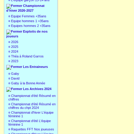
¤
L'équipe garçon 13-14 ans
Championnat
d'hiver 2026-2027
¤
Equipe Femmes +35ans
¤
Equipe hommes 1 +35ans
¤
Equipes hommes 2 +35ans
Exploits de nos
joueurs
¤
2026
¤
2025
¤
2024
¤
Théa à Roland Garros
¤
2023
Les Entraineurs
¤
Gaby
¤
David
¤
Gaby à la Bonne Année
Les Archives 2024
¤
Championnat d'été Résumé en
chiffres
¤
Championnat d'été Résumé en
chiffres du chpt 2024
¤
Championnat d'hiver L'équipe
féminine 1
¤
Championnat d'été L'équipe
féminine 1
¤
Raquettes FFT Nos joueuses